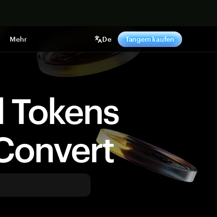
pen
Mehr
De
Tangem kaufen
d Tokens
Convert