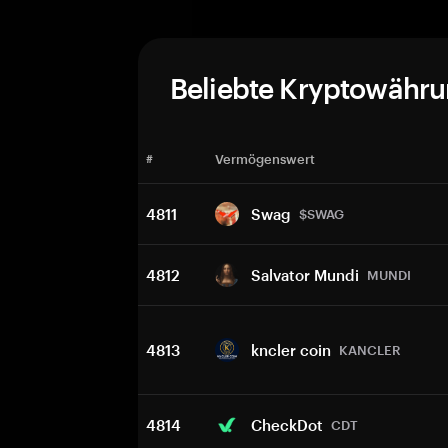
Beliebte Kryptowähr
#
Vermögenswert
4811
Swag
$SWAG
4812
Salvator Mundi
MUNDI
4813
kncler coin
KANCLER
4814
CheckDot
CDT