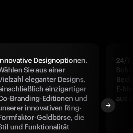
Innovative Designoptionen.
24/7
Wählen Sie aus einer
Schne
Vielzahl eleganter Designs,
Bedür
einschließlich einzigartiger
E-Ma
Co-Branding-Editionen und
aus d
unserer innovativen Ring-
Formfaktor-Geldbörse, die
Stil und Funktionalität