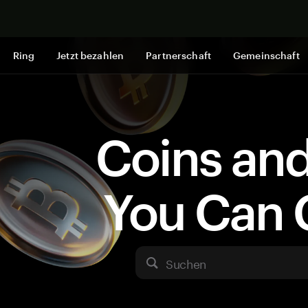
Jetzt shop
Ring
Jetzt bezahlen
Partnerschaft
Gemeinschaft
Coins an
You Can 
Suchen