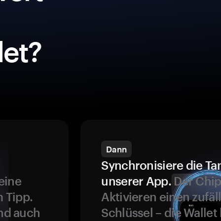
et?
Dann
Synchronisiere die Ta
eine
unserer App.
Der Chip
 Tipp.
Aktivieren einen zufäl
und auch
Schlüssel – die Wallet 