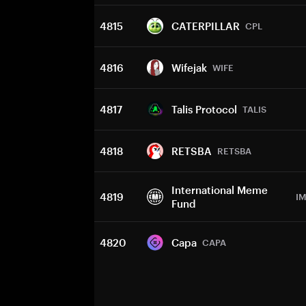
4815
CATERPILLAR
CPL
4816
Wifejak
WIFE
4817
Talis Protocol
TALIS
4818
RETSBA
RETSBA
International Meme
4819
I
Fund
4820
Capa
CAPA