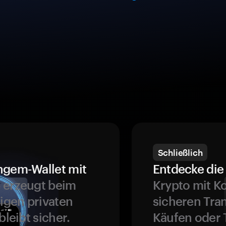
Schließlich
ngem-Wallet mit
Entdecke die 
 erzeugt beim
Krypto mit K
ligen privaten
sicheren Tra
bleibt sicher.
Käufen oder 