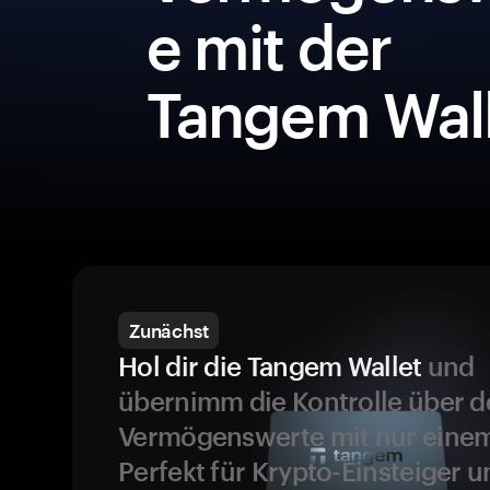
e mit der
Tangem Wall
Zunächst
Hol dir die Tangem Wallet
und
übernimm die Kontrolle über d
Vermögenswerte mit nur einem
Perfekt für Krypto-Einsteiger 