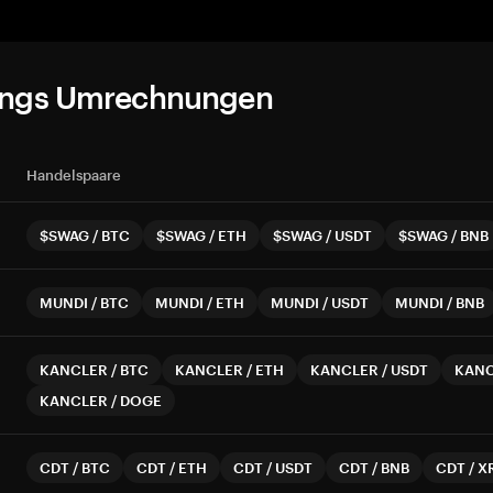
ungs Umrechnungen
Handelspaare
$SWAG
/
BTC
$SWAG
/
ETH
$SWAG
/
USDT
$SWAG
/
BNB
MUNDI
/
BTC
MUNDI
/
ETH
MUNDI
/
USDT
MUNDI
/
BNB
KANCLER
/
BTC
KANCLER
/
ETH
KANCLER
/
USDT
KAN
KANCLER
/
DOGE
CDT
/
BTC
CDT
/
ETH
CDT
/
USDT
CDT
/
BNB
CDT
/
X