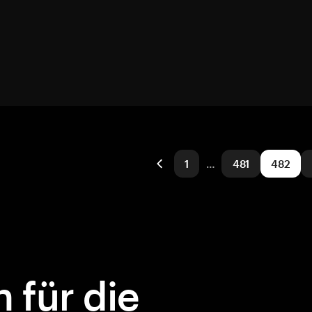
1
…
481
482
 für die