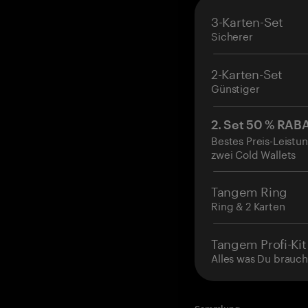
3-Karten-Set
Sicherer
2-Karten-Set
Günstiger
2. Set 50 % RAB
Bestes Preis-Leistun
zwei Cold Wallets
Tangem Ring
Ring & 2 Karten
Tangem Profi-Kit
Alles was Du brauch