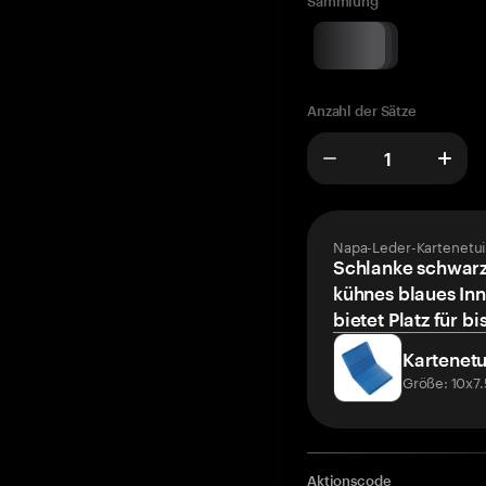
Sammlung
Anzahl der Sätze
Napa-Leder-Kartenetui
Schlanke schwarz
kühnes blaues Inn
bietet Platz für bi
Kartenetu
Größe: 10x7
Aktionscode