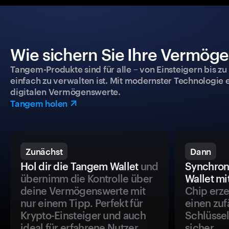
Wie sichern Sie Ihre Vermög
Tangem-Produkte sind für alle – von Einsteigern bis zu
einfach zu verwalten ist. Mit modernster Technologie 
digitalen Vermögenswerte.
Tangem holen
Zunächst
Dann
Hol dir die Tangem Wallet
und
Synchron
übernimm die Kontrolle über
Wallet mi
deine Vermögenswerte mit
Chip erze
nur einem Tipp. Perfekt für
einen zuf
Krypto-Einsteiger und auch
Schlüssel
ideal für erfahrene Nutzer.
sicher.