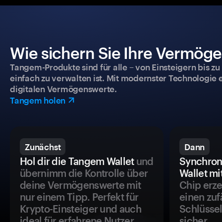
Wie sichern Sie Ihre Vermög
Tangem-Produkte sind für alle – von Einsteigern bis zu
einfach zu verwalten ist. Mit modernster Technologie 
digitalen Vermögenswerte.
Tangem holen
Zunächst
Dann
Hol dir die Tangem Wallet
und
Synchron
übernimm die Kontrolle über
Wallet mi
deine Vermögenswerte mit
Chip erze
nur einem Tipp. Perfekt für
einen zuf
Krypto-Einsteiger und auch
Schlüssel
ideal für erfahrene Nutzer.
sicher.