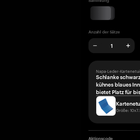
Sammlung
Anzahl der Sätze
Napa-Leder-Kartenetui
Schlanke schwarz
kühnes blaues Inn
bietet Platz für bi
Kartenetu
Größe: 10x7
Aktionscode