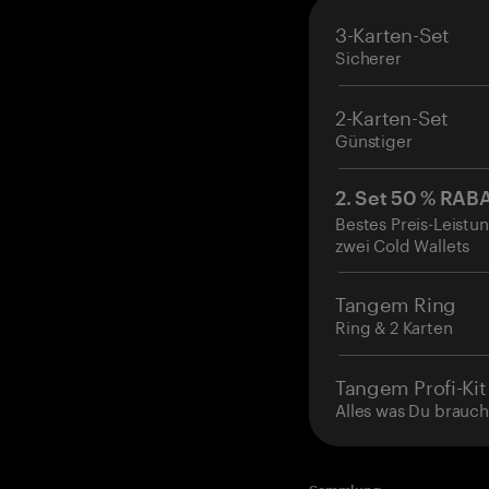
3-Karten-Set
Sicherer
2-Karten-Set
Günstiger
2. Set 50 % RAB
Bestes Preis-Leistun
zwei Cold Wallets
Tangem Ring
Ring & 2 Karten
Tangem Profi-Kit
Alles was Du brauch