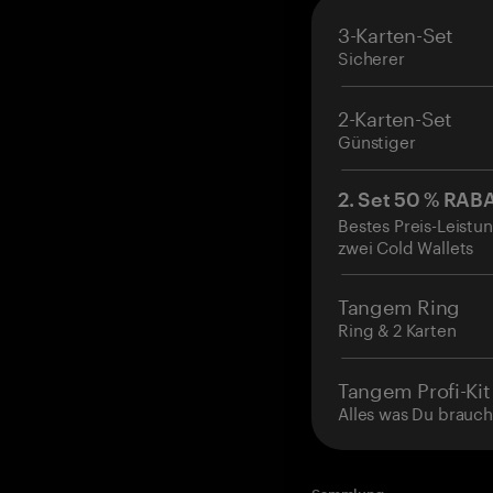
3-Karten-Set
Sicherer
2-Karten-Set
Günstiger
2. Set 50 % RAB
Bestes Preis-Leistun
zwei Cold Wallets
Tangem Ring
Ring & 2 Karten
Tangem Profi-Kit
Alles was Du brauch