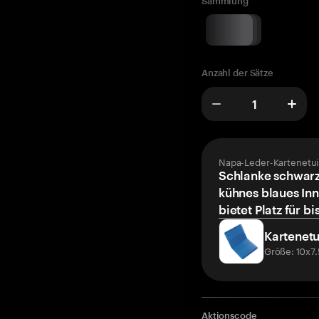
Sammlung
Anzahl der Sätze
Napa-Leder-Kartenetui
Schlanke schwarz
kühnes blaues Inn
bietet Platz für bi
Kartenetu
Größe: 10x7
Aktionscode