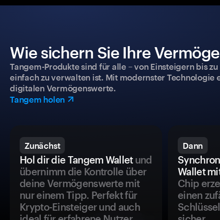
Wie sichern Sie Ihre Vermög
Tangem-Produkte sind für alle – von Einsteigern bis zu
einfach zu verwalten ist. Mit modernster Technologie 
digitalen Vermögenswerte.
Tangem holen
Zunächst
Dann
Hol dir die Tangem Wallet
und
Synchron
übernimm die Kontrolle über
Wallet mi
deine Vermögenswerte mit
Chip erze
nur einem Tipp. Perfekt für
einen zuf
Krypto-Einsteiger und auch
Schlüssel
ideal für erfahrene Nutzer.
sicher.