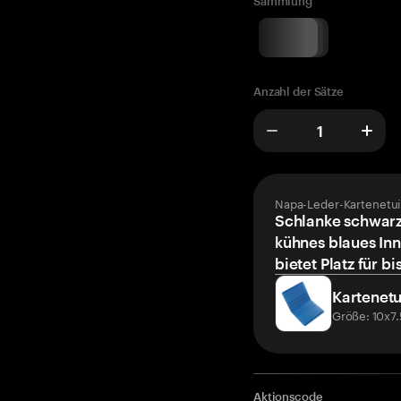
Sammlung
Anzahl der Sätze
Napa-Leder-Kartenetui
Schlanke schwarz
kühnes blaues Inn
bietet Platz für bi
Kartenetu
Größe: 10x7
Aktionscode