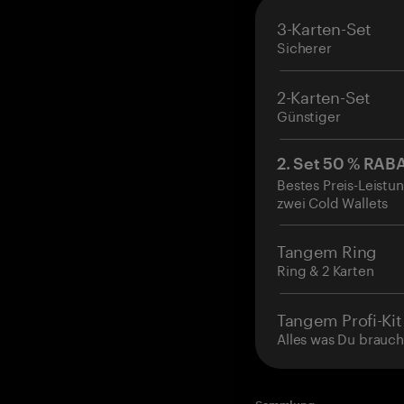
3-Karten-Set
Sicherer
2-Karten-Set
Günstiger
2. Set 50 % RAB
Bestes Preis-Leistun
zwei Cold Wallets
Tangem Ring
Ring & 2 Karten
Tangem Profi-Kit
Alles was Du brauch