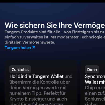
Wie sichern Sie Ihre Vermög
Tangem-Produkte sind für alle – von Einsteigern bis zu
einfach zu verwalten ist. Mit modernster Technologie 
digitalen Vermögenswerte.
Tangem holen
Zunächst
Dann
Hol dir die Tangem Wallet
und
Synchron
übernimm die Kontrolle über
Wallet mi
deine Vermögenswerte mit
Chip erze
nur einem Tipp. Perfekt für
einen zuf
Krypto-Einsteiger und auch
Schlüssel
ideal für erfahrene Nutzer.
sicher.