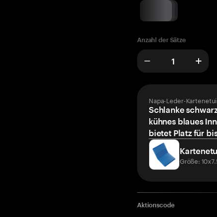
Anzahl der Sätze
Napa-Leder-Kartenetui
Schlanke schwarz
kühnes blaues Inn
bietet Platz für bi
Kartenetu
Größe: 10x7
Aktionscode