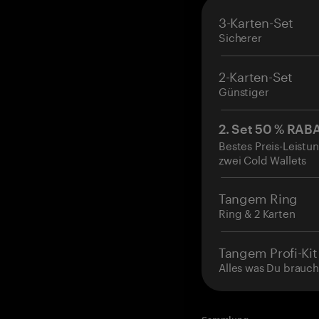
3-Karten-Set
Sicherer
2-Karten-Set
Günstiger
2. Set 50 % RAB
Bestes Preis-Leistun
zwei Cold Wallets
Tangem Ring
Ring & 2 Karten
Tangem Profi-Kit
Alles was Du brauch