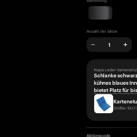
Sammlung
Anzahl der Sätze
Napa-Leder-Kartenetui
Schlanke schwarz
kühnes blaues Inn
bietet Platz für bi
Kartenetu
Größe: 10x7
Aktionscode