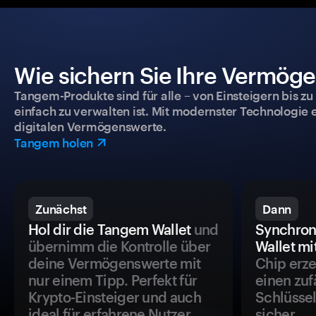
Wie sichern Sie Ihre Vermög
Tangem-Produkte sind für alle – von Einsteigern bis zu
einfach zu verwalten ist. Mit modernster Technologie 
digitalen Vermögenswerte.
Tangem holen
Zunächst
Dann
Hol dir die Tangem Wallet
und
Synchron
übernimm die Kontrolle über
Wallet mi
deine Vermögenswerte mit
Chip erze
nur einem Tipp. Perfekt für
einen zuf
Krypto-Einsteiger und auch
Schlüssel
ideal für erfahrene Nutzer.
sicher.