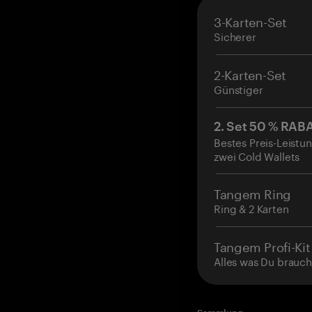
3-Karten-Set
Sicherer
2-Karten-Set
Günstiger
2. Set 50 % RAB
Bestes Preis-Leistun
zwei Cold Wallets
Tangem Ring
Ring & 2 Karten
Tangem Profi-Kit
Alles was Du brauch