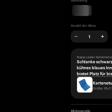
Sammlung
Anzahl der Sätze
Napa-Leder-Kartenetui
Schlanke schwarz
kühnes blaues Inn
bietet Platz für bi
Kartenetu
Größe: 10x7
Aktionscode