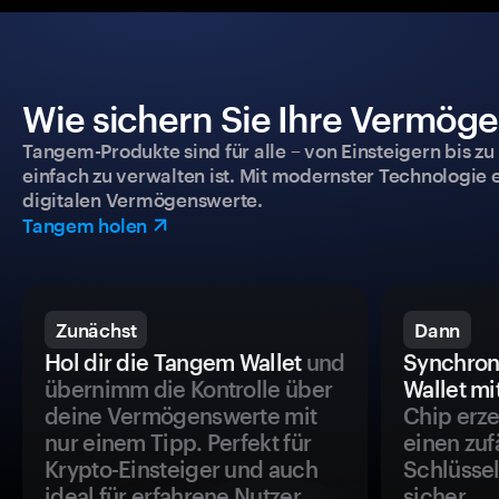
Wie sichern Sie Ihre Vermög
Tangem-Produkte sind für alle – von Einsteigern bis zu
einfach zu verwalten ist. Mit modernster Technologie 
digitalen Vermögenswerte.
Tangem holen
Zunächst
Dann
Hol dir die Tangem Wallet
und
Synchron
übernimm die Kontrolle über
Wallet mi
deine Vermögenswerte mit
Chip erze
nur einem Tipp. Perfekt für
einen zuf
Krypto-Einsteiger und auch
Schlüssel
ideal für erfahrene Nutzer.
sicher.