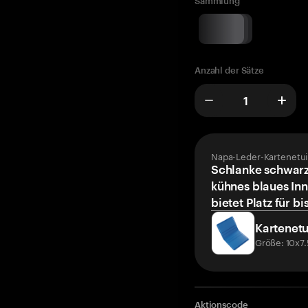
Sammlung
Anzahl der Sätze
Napa-Leder-Kartenetui
Schlanke schwarz
kühnes blaues Inn
bietet Platz für bi
Kartenetu
Größe: 10x7
Aktionscode