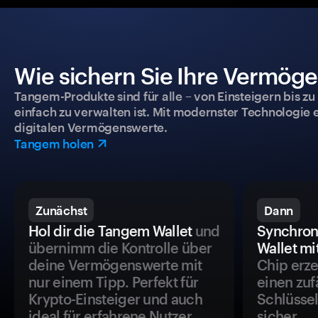
Wie sichern Sie Ihre Vermög
Tangem-Produkte sind für alle – von Einsteigern bis zu
einfach zu verwalten ist. Mit modernster Technologie 
digitalen Vermögenswerte.
Tangem holen
Zunächst
Dann
Hol dir die Tangem Wallet
und
Synchron
übernimm die Kontrolle über
Wallet mi
deine Vermögenswerte mit
Chip erze
nur einem Tipp. Perfekt für
einen zuf
Krypto-Einsteiger und auch
Schlüssel
ideal für erfahrene Nutzer.
sicher.