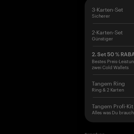
3-Karten-Set
Sicherer
2-Karten-Set
Günstiger
2. Set 50 % RAB
Bestes Preis-Leistun
zwei Cold Wallets
Tangem Ring
Ring & 2 Karten
Tangem Profi-Kit
Alles was Du brauch