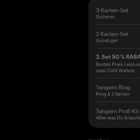
3-Karten-Set
Sicherer
2-Karten-Set
Günstiger
2. Set 50 % RAB
Bestes Preis-Leistun
zwei Cold Wallets
Tangem Ring
Ring & 2 Karten
Tangem Profi-Kit
Alles was Du brauch