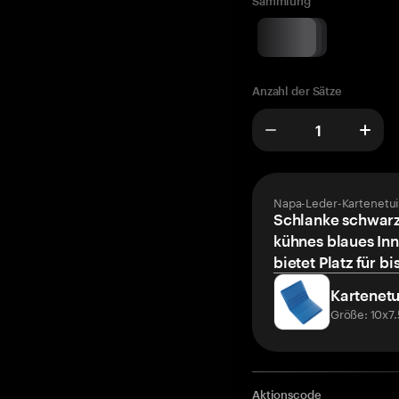
Sammlung
Anzahl der Sätze
Napa-Leder-Kartenetui
Schlanke schwarz
kühnes blaues Inn
bietet Platz für bi
Kartenetu
Größe: 10x7
Aktionscode