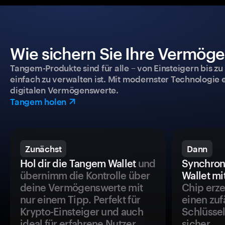
Wie sichern Sie Ihre Vermög
Tangem-Produkte sind für alle – von Einsteigern bis zu
einfach zu verwalten ist. Mit modernster Technologie 
digitalen Vermögenswerte.
Tangem holen
Zunächst
Dann
Hol dir die Tangem Wallet
und
Synchron
übernimm die Kontrolle über
Wallet mi
deine Vermögenswerte mit
Chip erze
nur einem Tipp. Perfekt für
einen zuf
Krypto-Einsteiger und auch
Schlüssel
ideal für erfahrene Nutzer.
sicher.