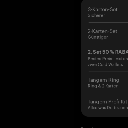
3-Karten-Set
Sicherer
2-Karten-Set
Günstiger
2. Set 50 % RAB
Bestes Preis-Leistun
zwei Cold Wallets
Tangem Ring
Ring & 2 Karten
Tangem Profi-Kit
Alles was Du brauch