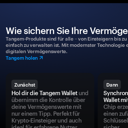
Wie sichern Sie Ihre Vermög
Tangem-Produkte sind für alle – von Einsteigern bis zu
einfach zu verwalten ist. Mit modernster Technologie 
digitalen Vermögenswerte.
Tangem holen
Zunächst
Dann
Hol dir die Tangem Wallet
und
Synchron
übernimm die Kontrolle über
Wallet mi
deine Vermögenswerte mit
Chip erze
nur einem Tipp. Perfekt für
einen zuf
Krypto-Einsteiger und auch
Schlüssel
ideal für erfahrene Nutzer.
sicher.