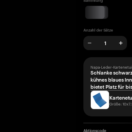
Sammlung
Anzahl der Sätze
Napa-Leder-Kartenetui
Schlanke schwarz
kühnes blaues Inn
bietet Platz für bi
Kartenetu
Größe: 10x7
Aktionscode