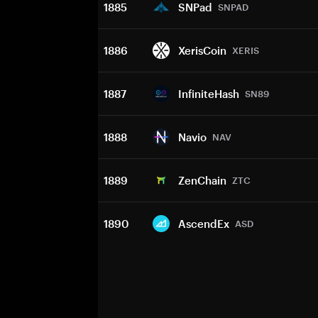
1885
SNPad
SNPAD
1886
XerisCoin
XERIS
1887
InfiniteHash
SN89
1888
Navio
NAV
1889
ZenChain
ZTC
1890
AscendEx
ASD