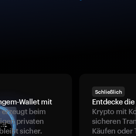
Schließlich
ngem-Wallet mit
Entdecke die 
 erzeugt beim
Krypto mit K
ligen privaten
sicheren Tra
bleibt sicher.
Käufen oder 