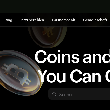
Jetzt shop
Ring
Jetzt bezahlen
Partnerschaft
Gemeinschaft
Coins an
You Can 
Suchen