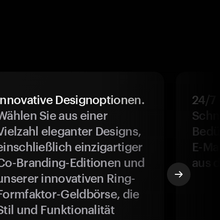
Innovative Designoptionen.
24/7
Wählen Sie aus einer
Schne
Vielzahl eleganter Designs,
Bedür
einschließlich einzigartiger
E-Ma
Co-Branding-Editionen und
aus d
unserer innovativen Ring-
Formfaktor-Geldbörse, die
Stil und Funktionalität