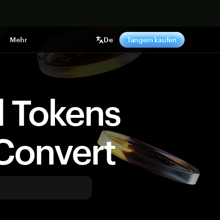
pen
Mehr
De
Tangem kaufen
d Tokens
Convert