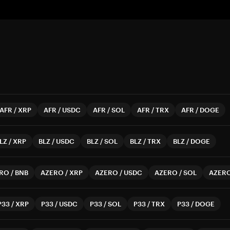
AFR
/
XRP
AFR
/
USDC
AFR
/
SOL
AFR
/
TRX
AFR
/
DOGE
LZ
/
XRP
BLZ
/
USDC
BLZ
/
SOL
BLZ
/
TRX
BLZ
/
DOGE
RO
/
BNB
AZERO
/
XRP
AZERO
/
USDC
AZERO
/
SOL
AZER
P33
/
XRP
P33
/
USDC
P33
/
SOL
P33
/
TRX
P33
/
DOGE