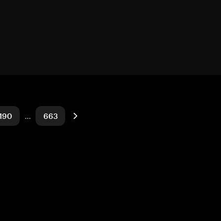
190
…
663