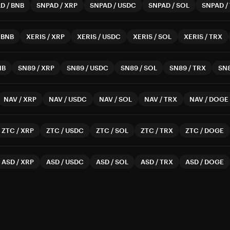
AD
/
BNB
SNPAD
/
XRP
SNPAD
/
USDC
SNPAD
/
SOL
SNPAD
/
/
BNB
XERIS
/
XRP
XERIS
/
USDC
XERIS
/
SOL
XERIS
/
TRX
NB
SN89
/
XRP
SN89
/
USDC
SN89
/
SOL
SN89
/
TRX
SN
NAV
/
XRP
NAV
/
USDC
NAV
/
SOL
NAV
/
TRX
NAV
/
DOGE
ZTC
/
XRP
ZTC
/
USDC
ZTC
/
SOL
ZTC
/
TRX
ZTC
/
DOGE
ASD
/
XRP
ASD
/
USDC
ASD
/
SOL
ASD
/
TRX
ASD
/
DOGE