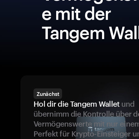
e mit der
Tangem Wall
Zunächst
Hol dir die Tangem Wallet
und
übernimm die Kontrolle über d
Vermögenswerte mit nur einem
Perfekt für Krypto-Einsteiger 