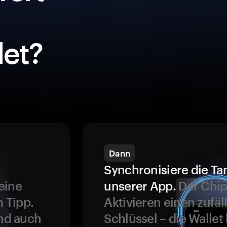
et?
Dann
Synchronisiere die Ta
eine
unserer App.
Der Chip
 Tipp.
Aktivieren einen zufäl
und auch
Schlüssel – die Wallet 