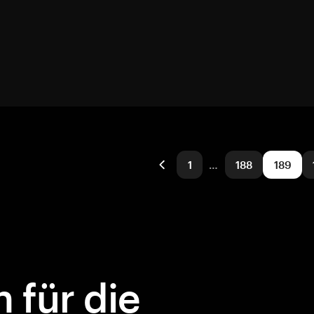
1
…
188
189
 für die