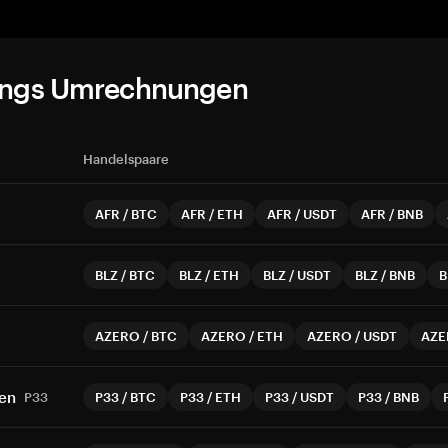
ungs Umrechnungen
Handelspaare
AFR
/
BTC
AFR
/
ETH
AFR
/
USDT
AFR
/
BNB
BLZ
/
BTC
BLZ
/
ETH
BLZ
/
USDT
BLZ
/
BNB
B
AZERO
/
BTC
AZERO
/
ETH
AZERO
/
USDT
AZE
ken
P33
P33
/
BTC
P33
/
ETH
P33
/
USDT
P33
/
BNB