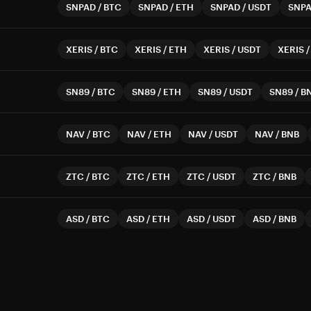
SNPAD
/
BTC
SNPAD
/
ETH
SNPAD
/
USDT
SNP
XERIS
/
BTC
XERIS
/
ETH
XERIS
/
USDT
XERIS
SN89
/
BTC
SN89
/
ETH
SN89
/
USDT
SN89
/
B
NAV
/
BTC
NAV
/
ETH
NAV
/
USDT
NAV
/
BNB
ZTC
/
BTC
ZTC
/
ETH
ZTC
/
USDT
ZTC
/
BNB
ASD
/
BTC
ASD
/
ETH
ASD
/
USDT
ASD
/
BNB