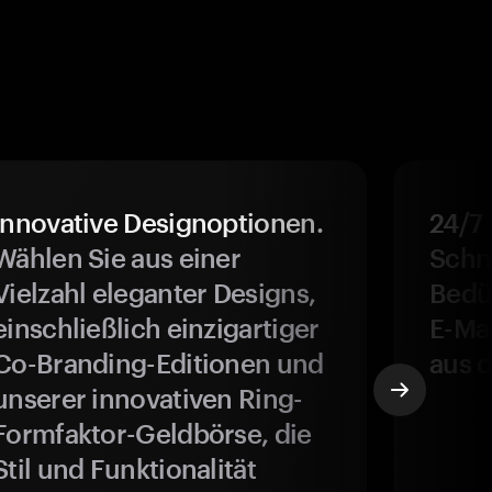
Innovative Designoptionen.
24/7
Wählen Sie aus einer
Schne
Vielzahl eleganter Designs,
Bedür
einschließlich einzigartiger
E-Ma
Co-Branding-Editionen und
aus d
unserer innovativen Ring-
Formfaktor-Geldbörse, die
Stil und Funktionalität