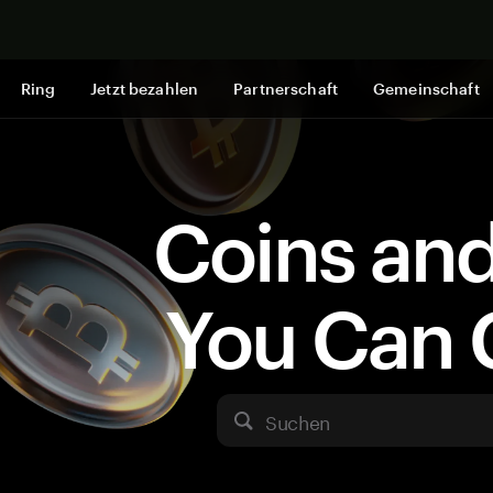
Jetzt shop
Ring
Jetzt bezahlen
Partnerschaft
Gemeinschaft
Coins an
You Can 
Suchen