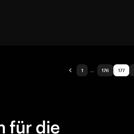
1
…
176
177
 für die