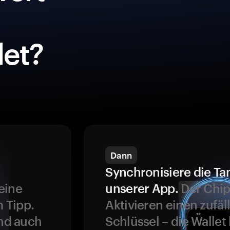
et?
Dann
Synchronisiere die Ta
eine
unserer App.
Der Chip
 Tipp.
Aktivieren einen zufäl
und auch
Schlüssel – die Wallet 