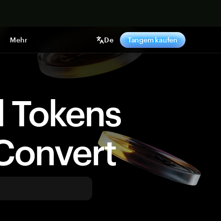
pen
Mehr
De
Tangem kaufen
d Tokens
Convert