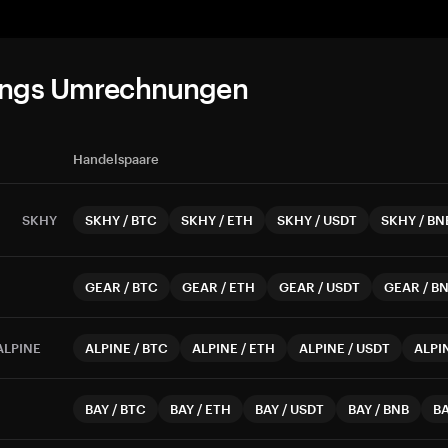
ungs Umrechnungen
Handelspaare
SKHY
SKHY
/
BTC
SKHY
/
ETH
SKHY
/
USDT
SKHY
/
BN
GEAR
/
BTC
GEAR
/
ETH
GEAR
/
USDT
GEAR
/
B
ALPINE
ALPINE
/
BTC
ALPINE
/
ETH
ALPINE
/
USDT
ALPI
BAY
/
BTC
BAY
/
ETH
BAY
/
USDT
BAY
/
BNB
B