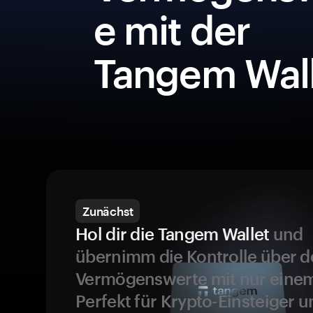
e mit der
Tangem Wall
Zunächst
Hol dir die Tangem Wallet
und
übernimm die Kontrolle über d
Vermögenswerte mit nur einem
Perfekt für Krypto-Einsteiger 