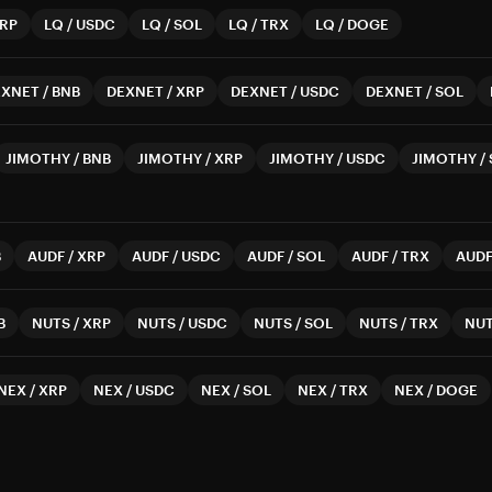
RP
LQ
/
USDC
LQ
/
SOL
LQ
/
TRX
LQ
/
DOGE
EXNET
/
BNB
DEXNET
/
XRP
DEXNET
/
USDC
DEXNET
/
SOL
JIMOTHY
/
BNB
JIMOTHY
/
XRP
JIMOTHY
/
USDC
JIMOTHY
/
B
AUDF
/
XRP
AUDF
/
USDC
AUDF
/
SOL
AUDF
/
TRX
AUD
B
NUTS
/
XRP
NUTS
/
USDC
NUTS
/
SOL
NUTS
/
TRX
NU
NEX
/
XRP
NEX
/
USDC
NEX
/
SOL
NEX
/
TRX
NEX
/
DOGE