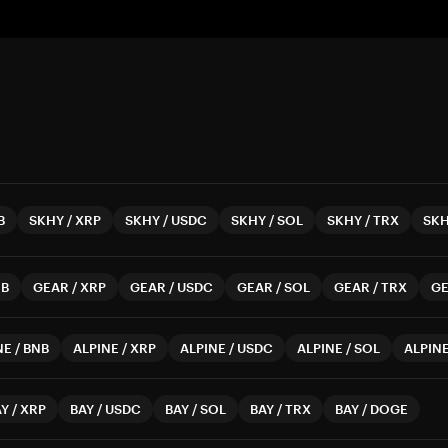
B
SKHY
/
XRP
SKHY
/
USDC
SKHY
/
SOL
SKHY
/
TRX
SK
NB
GEAR
/
XRP
GEAR
/
USDC
GEAR
/
SOL
GEAR
/
TRX
G
NE
/
BNB
ALPINE
/
XRP
ALPINE
/
USDC
ALPINE
/
SOL
ALPIN
AY
/
XRP
BAY
/
USDC
BAY
/
SOL
BAY
/
TRX
BAY
/
DOGE