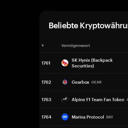
Beliebte Kryptowähr
#
Vermögenswert
SK Hynix (Backpack
1761
Securities)
1762
Gearbox
GEAR
1763
Alpine F1 Team Fan Token
1764
Marina Protocol
BAY