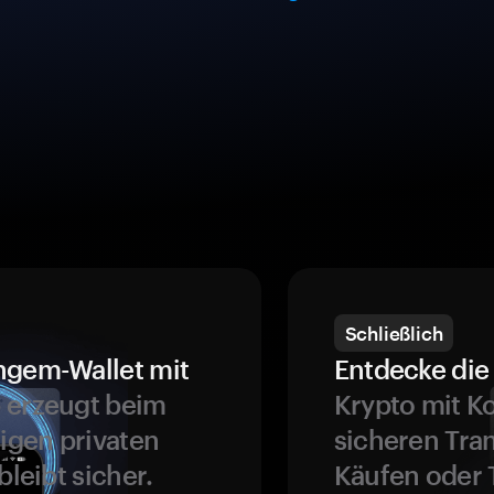
Schließlich
ngem-Wallet mit
Entdecke die 
 erzeugt beim
Krypto mit K
ligen privaten
sicheren Tra
bleibt sicher.
Käufen oder 