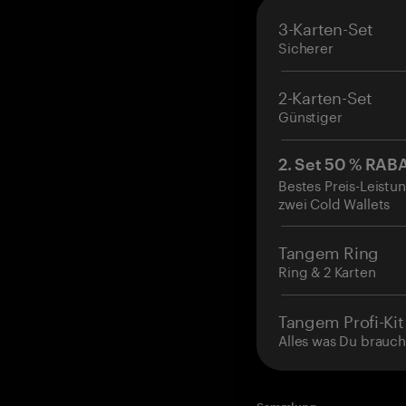
3-Karten-Set
Sicherer
2-Karten-Set
Günstiger
2. Set 50 % RAB
Bestes Preis-Leistun
zwei Cold Wallets
Tangem Ring
Ring & 2 Karten
Tangem Profi-Kit
Alles was Du brauch