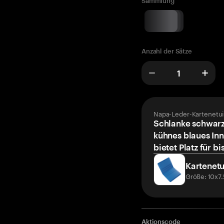
Sammlung
Anzahl der Sätze
Napa-Leder-Kartenetui
Schlanke schwarz
kühnes blaues Inn
bietet Platz für bi
Kartenetu
Größe: 10x7
Aktionscode