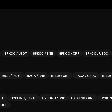
SPKCC
/
USDT
SPKCC
/
BNB
SPKCC
/
XRP
SPKCC
/
USDC
RACA
/
USDT
RACA
/
BNB
RACA
/
XRP
RACA
/
USDC
RACA
ETH
HYBOND
/
USDT
HYBOND
/
BNB
HYBOND
/
XRP
HYBO
DOGE