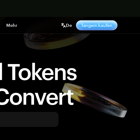
pen
Mehr
De
Tangem kaufen
d Tokens
Convert