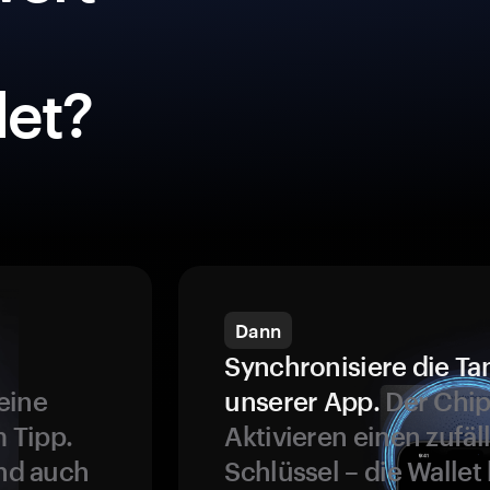
et?
Dann
Synchronisiere die Ta
eine
unserer App.
Der Chip
 Tipp.
Aktivieren einen zufäl
und auch
Schlüssel – die Wallet 