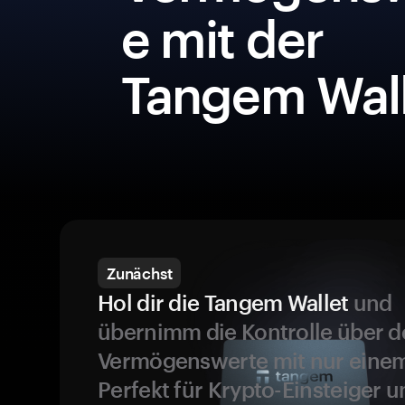
e mit der
Tangem Wall
Zunächst
Hol dir die Tangem Wallet
und
übernimm die Kontrolle über d
Vermögenswerte mit nur einem
Perfekt für Krypto-Einsteiger 