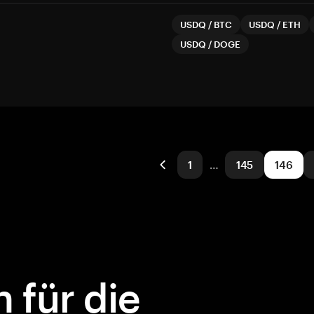
USDQ
/
BTC
USDQ
/
ETH
USDQ
/
DOGE
1
…
145
146
 für die