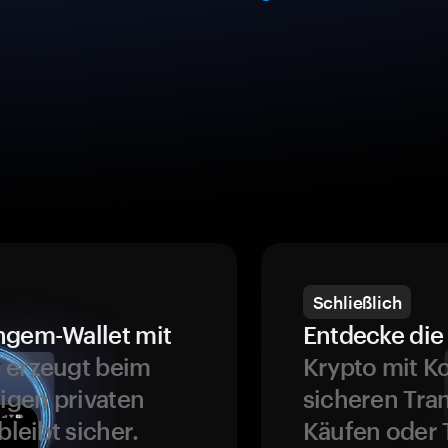
Schließlich
ngem-Wallet mit
Entdecke die 
 erzeugt beim
Krypto mit K
ligen privaten
sicheren Tra
bleibt sicher.
Käufen oder 