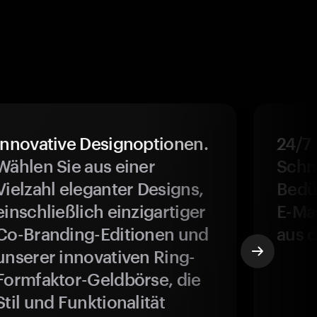
Innovative Designoptionen.
24/7
Wählen Sie aus einer
Schne
Vielzahl eleganter Designs,
Bedür
einschließlich einzigartiger
E-Ma
Co-Branding-Editionen und
aus d
unserer innovativen Ring-
Formfaktor-Geldbörse, die
Stil und Funktionalität