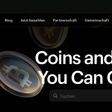
Jetzt shop
Ring
Jetzt bezahlen
Partnerschaft
Gemeinschaft
Coins an
You Can 
Suchen