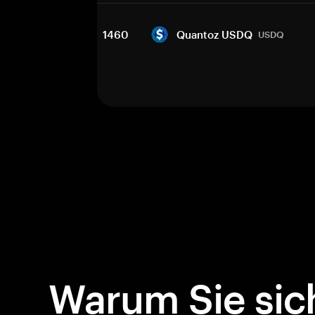
1460
Quantoz USDQ
USDQ
Warum Sie sich