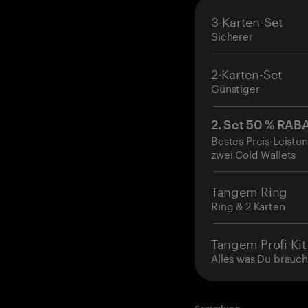
3-Karten-Set
Sicherer
2-Karten-Set
Günstiger
2. Set 50 % RAB
Bestes Preis-Leistun
zwei Cold Wallets
Tangem Ring
Ring & 2 Karten
Tangem Profi-Kit
Alles was Du brauch