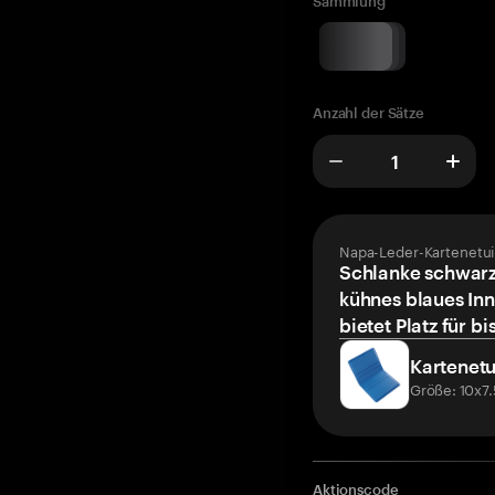
Sammlung
Anzahl der Sätze
Napa-Leder-Kartenetui
Schlanke schwarz
kühnes blaues Inn
bietet Platz für bi
Kartenetu
Größe: 10x7
Aktionscode