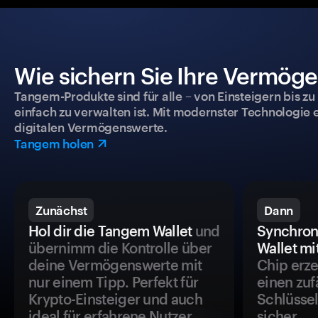
Wie sichern Sie Ihre Vermög
Tangem-Produkte sind für alle – von Einsteigern bis zu
einfach zu verwalten ist. Mit modernster Technologie 
digitalen Vermögenswerte.
Tangem holen
Zunächst
Dann
Hol dir die Tangem Wallet
und
Synchron
übernimm die Kontrolle über
Wallet mi
deine Vermögenswerte mit
Chip erze
nur einem Tipp. Perfekt für
einen zuf
Krypto-Einsteiger und auch
Schlüssel
ideal für erfahrene Nutzer.
sicher.