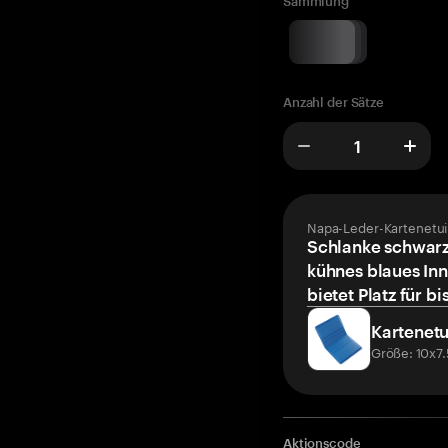
Sammlung
Anzahl der Sätze
Napa-Leder-Kartenetui
Schlanke schwarz
kühnes blaues Inn
bietet Platz für bi
Kartenetu
Größe: 10x7
Aktionscode