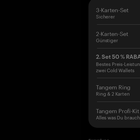
3-Karten-Set
Sicherer
2-Karten-Set
Günstiger
2. Set 50 % RAB
Bestes Preis-Leistun
zwei Cold Wallets
Tangem Ring
Ring & 2 Karten
Tangem Profi-Kit
Alles was Du brauch