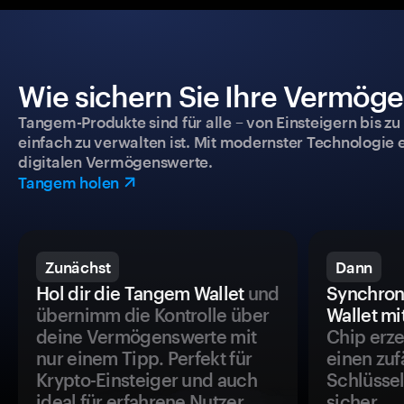
Wie sichern Sie Ihre Vermög
Tangem-Produkte sind für alle – von Einsteigern bis zu
einfach zu verwalten ist. Mit modernster Technologie 
digitalen Vermögenswerte.
Tangem holen
Zunächst
Dann
Hol dir die Tangem Wallet
und
Synchron
übernimm die Kontrolle über
Wallet mi
deine Vermögenswerte mit
Chip erze
nur einem Tipp. Perfekt für
einen zuf
Krypto-Einsteiger und auch
Schlüssel
ideal für erfahrene Nutzer.
sicher.