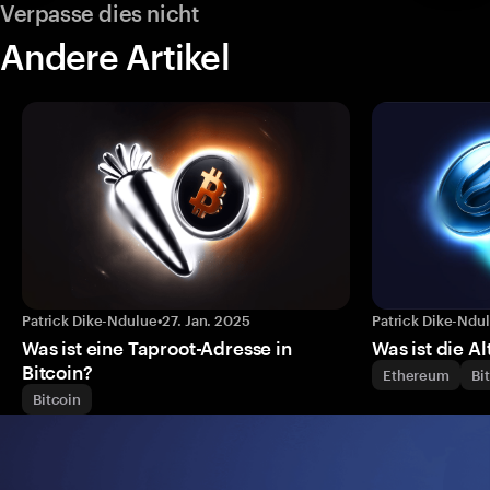
Verpasse dies nicht
Andere Artikel
Patrick Dike-Ndulue
•
27. Jan. 2025
Patrick Dike-Ndu
Was ist eine Taproot-Adresse in
Was ist die A
Bitcoin?
Ethereum
Bi
Bitcoin