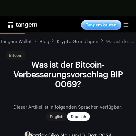
Jetzt shoppen
Tangem kaufen
Tog
Tangem Wallet
Blog
Krypto-Grundlagen
Was ist der Bitcoin-Verbesserungsvorschlag BIP 0069?
Bitcoin
Was ist der Bitcoin-
Verbesserungsvorschlag BIP
0069?
Dieser Artikel ist in folgenden Sprachen verfügbar:
English
Deutsch
Patrick Dike-Ndulue
•
10. Dez. 2024