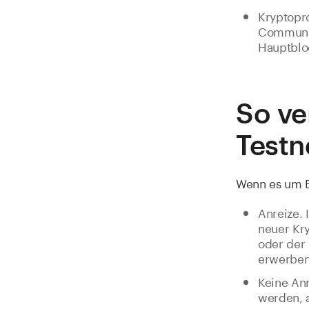
Kryptopro
Community
Hauptbloc
So ve
Testn
Wenn es um E
Anreize. 
neuer Kr
oder der 
erwerben,
Keine Anr
werden, a