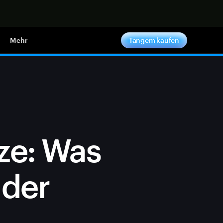
pen
Mehr
Tangem kaufen
ze: Was
 der