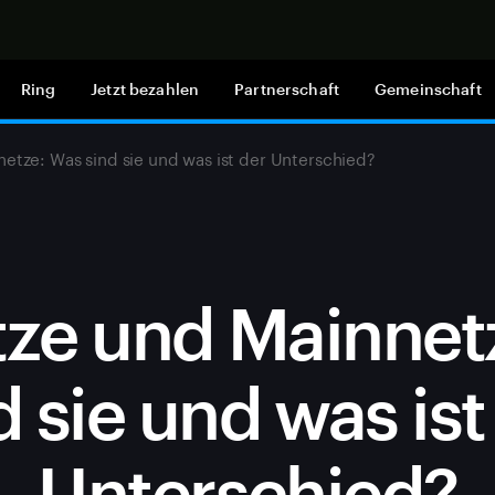
Jetzt shop
Ring
Jetzt bezahlen
Partnerschaft
Gemeinschaft
etze: Was sind sie und was ist der Unterschied?
tze und Mainnet
d sie und was ist
Unterschied?