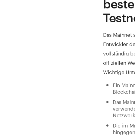
beste
Testn
Das Mainnet s
Entwickler de
vollständig b
offiziellen W
Wichtige Unt
Ein Mainn
Blockchai
Das Mainn
verwendet
Netzwerks
Die im M
hingegen 