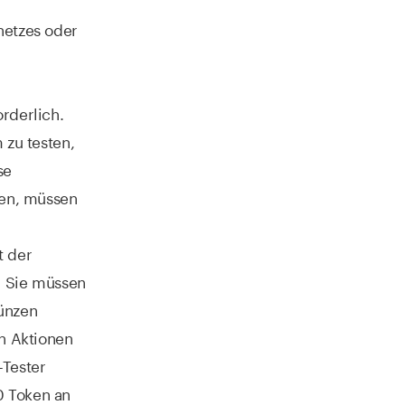
netzes oder
rderlich.
 zu testen,
se
len, müssen
t der
d Sie müssen
Münzen
en Aktionen
-Tester
0 Token an