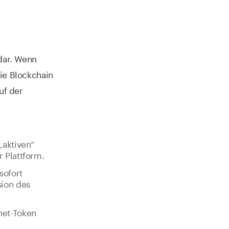
 dar. Wenn
ie Blockchain
uf der
 „aktiven“
r Plattform.
sofort
sion des
net-Token