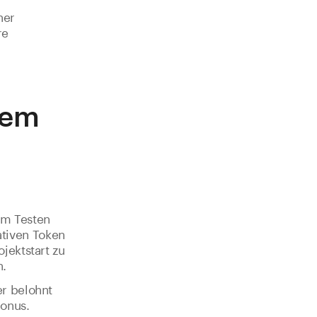
ner
re
nem
im Testen
ativen Token
jektstart zu
n.
er belohnt
Bonus.