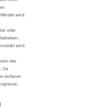
ken
fährdet wird.
.
hler oder
e beheben,
dprodukt wird
sion des
. Da
en sicheren
migrieren.
n