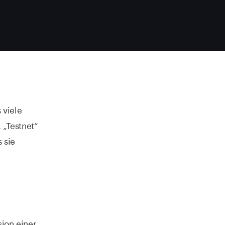
 viele
 „Testnet“
 sie
sion einer