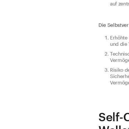
auf zent
Die Selbstver
Erhöhte 
und die
Technis
Vermöge
Risiko d
Sicherhe
Vermöge
Self-