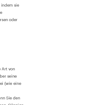
 indem sie
re
örsen oder
e Art von
über seine
ei (wie eine
enn Sie den
ngen. Gängige