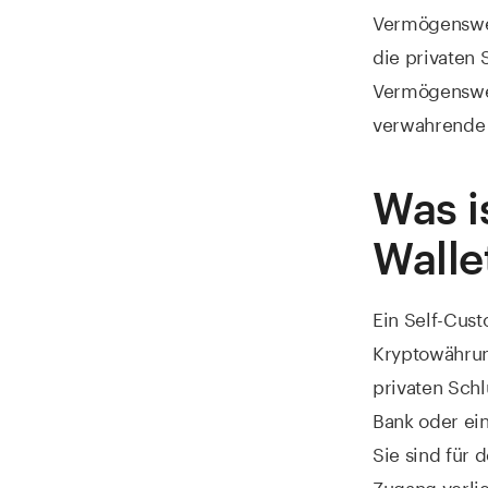
Vermögenswer
die privaten 
Vermögenswert
verwahrende W
Was i
Walle
Ein Self-Cust
Kryptowährung
privaten Schl
Bank oder ei
Sie sind für 
Zugang verlie