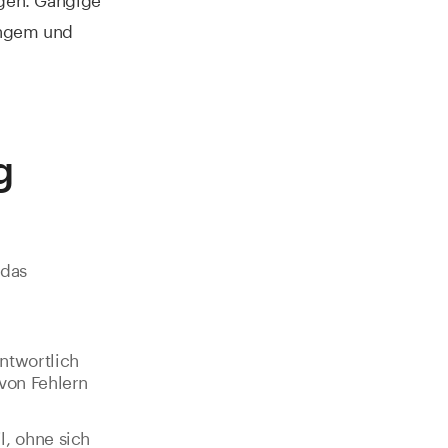
angem und
g
 das
ntwortlich
 von Fehlern
l, ohne sich