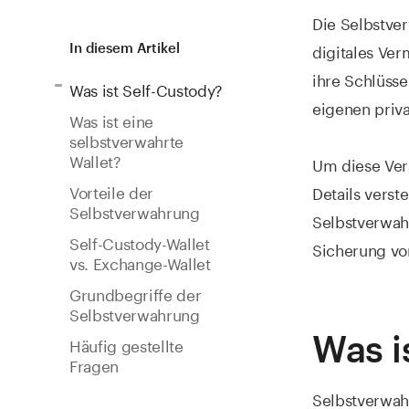
Die Selbstver
digitales Ver
In diesem Artikel
ihre Schlüss
Was ist Self-Custody?
eigenen priv
Was ist eine
selbstverwahrte
Wallet?
Um diese Ver
Vorteile der
Details verst
Selbstverwahrung
Selbstverwahr
Self-Custody-Wallet
Sicherung vo
vs. Exchange-Wallet
Grundbegriffe der
Selbstverwahrung
Was i
Häufig gestellte
Fragen
Selbstverwahr