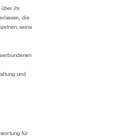
 über ihr
erlassen, die
zelnen, seine
 verbundenen
waltung und
twortung für