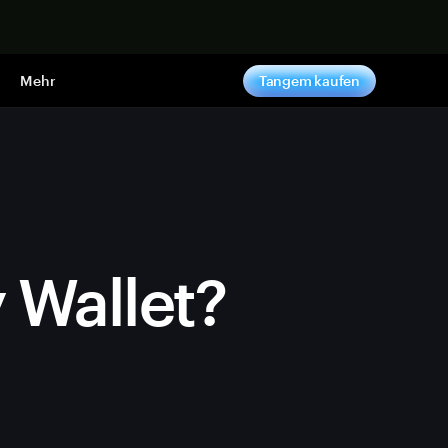
pen
Mehr
Tangem kaufen
y Wallet?