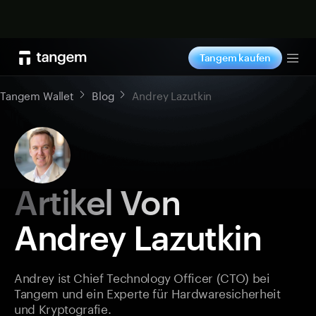
Jetzt shoppen
Tangem kaufen
Tog
Tangem Wallet
Blog
Andrey Lazutkin
Artikel Von
Andrey Lazutkin
Andrey ist Chief Technology Officer (CTO) bei
Tangem und ein Experte für Hardwaresicherheit
und Kryptografie.