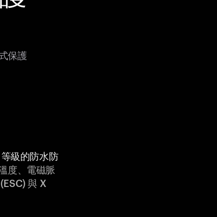
方式保護
9K 等級的防水防
溫度、電磁脈
ESC) 與 X