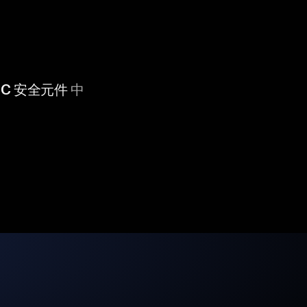
 CC 安全元件
中