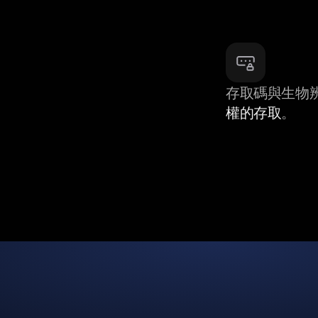
存取碼與生物
權的存取
。