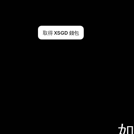
取得 XSGD 錢包
如