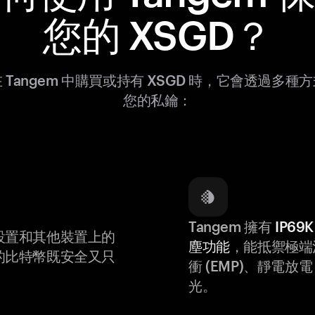
您的 XSGD？
 Tangem 中購買或持有 XSGD 時，它會透過多種
您的私鑰：
Tangem 擁有
IP6
設置和其他裝置上的
塵功能
，能抵禦極端
的比特幣既安全又只
衝 (EMP)、靜電放電 (
光。