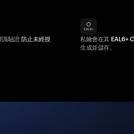
辨識驗證
防止未經授
私鑰會在其
EAL6+
生成並儲存。