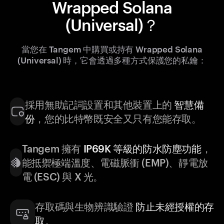
Wrapped Solana
(Universal)？
當您在 Tangem 中購買或持有 Wrapped Solana
(Universal) 時，它會透過多種方式保護您的私鑰：
採用無助記詞設置和其他裝置上的
智慧備
份
，您的比特幣既安全又只有您能存取。
Tangem 擁有
IP69K 等級的防水防塵功能
，
能抵禦極端溫度、電磁脈衝 (EMP)、靜電放
電 (ESC) 與 X 光。
存取碼與生物辨識驗證
防止未經授權的存
取
。