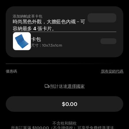
添加納帕皮革卡包
時尚黑色外觀，大膽藍色內襯 – 可
容納最多 4 張卡片。
卡包
尺寸：10x7.5x1cm
優惠碼
我有促銷代碼
選擇國家
預計送達
$0.00
不含稅和關稅
所有訂單滿 $100.00（不含增值稅）可享受免費標準運送。