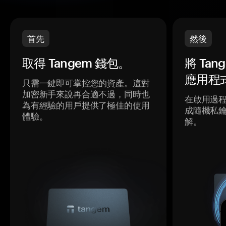
首先
然後
取得 Tangem 錢包。
將 Ta
應用程
只需一鍵即可掌控您的資產。這對
加密新手來說再合適不過，同時也
在啟用過
為有經驗的用戶提供了極佳的使用
成隨機私
體驗。
解。