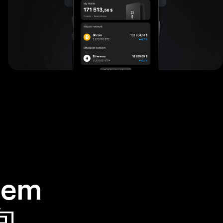
em
錢包。