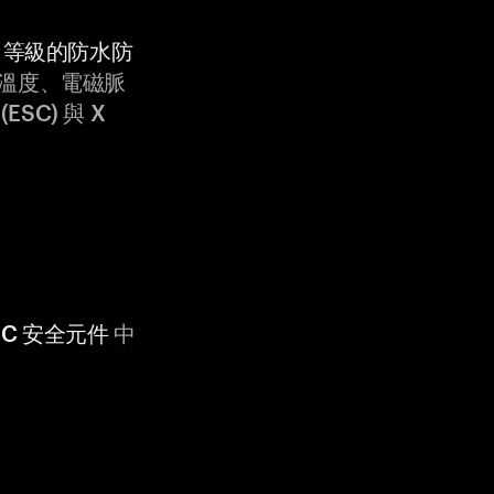
9K 等級的防水防
溫度、電磁脈
ESC) 與 X
 CC 安全元件
中