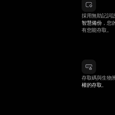
採用無助記詞
智慧備份
，您
有您能存取。
存取碼與生物
權的存取
。