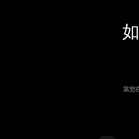
如
當您在