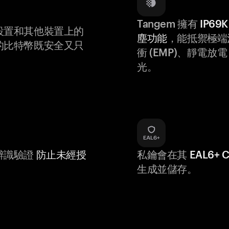
Tangem 擁有
IP6
設置和其他裝置上的
塵功能
，能抵禦極端
的比特幣既安全又只
衝 (EMP)、靜電放電 (
光。
辨識驗證
防止未經授
私鑰會在其
EAL6+
生成並儲存。