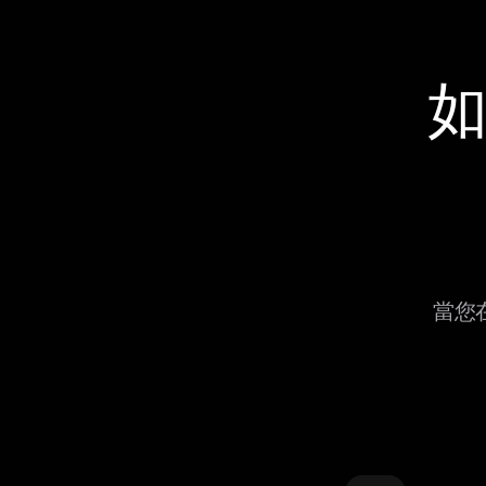
如
當您在