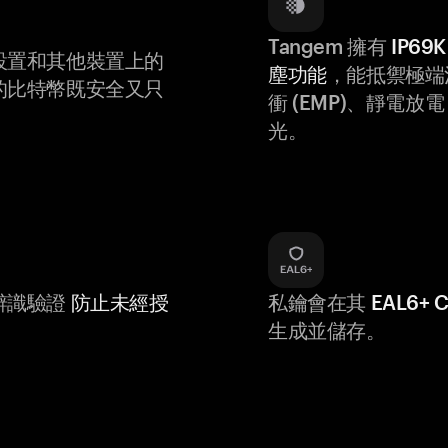
Tangem 擁有
IP6
設置和其他裝置上的
塵功能
，能抵禦極端
的比特幣既安全又只
衝 (EMP)、靜電放電 (
光。
辨識驗證
防止未經授
私鑰會在其
EAL6+
生成並儲存。