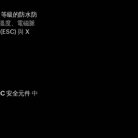
9K 等級的防水防
溫度、電磁脈
ESC) 與 X
 CC 安全元件
中