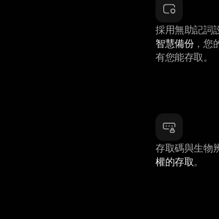
採用無助記詞
智慧備份
，您
有您能存取。
存取碼與生物
權的存取
。