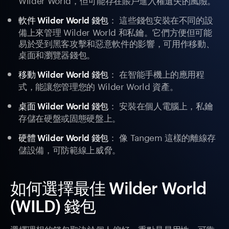
： 這些錢包安裝在不同的設
軟件 Wilder World 錢包
備上來管理 Wilder World 和私鑰。它們方便但可能
易於受到黑客攻擊和惡意軟件的影響，可用作移動、
桌面和瀏覽器錢包。
： 在智能手機上的應用程
移動 Wilder World 錢包
式，能讓您管理您的 Wilder World 資產。
： 安裝在個人電腦上，私鑰
桌面 Wilder World 錢包
存儲在硬盤或固態硬盤上。
： 像 Tangem 這樣的離線存
硬體 Wilder World 錢包
儲設備，可防範線上威脅。
如何選擇最佳 Wilder World
(WILD) 錢包
選擇理想的錢包取決於個人偏好，重點是易用性、可靠