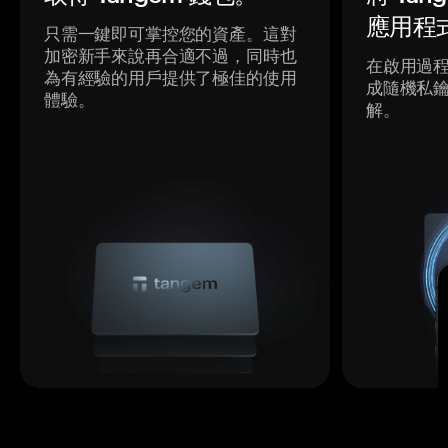
應用程
只需一鍵即可掌控您的資產。這對
加密新手來說再合適不過，同時也
在啟用過
為有經驗的用戶提供了極佳的使用
成隨機私
體驗。
解。