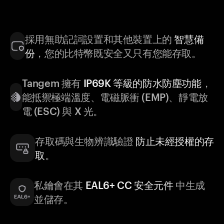
採用無助記詞設置和其他裝置上的
智慧備
份
，您的比特幣既安全又只有您能存取。
Tangem 擁有
IP69K 等級的防水防塵功能
，
能抵禦極端溫度、電磁脈衝 (EMP)、靜電放
電 (ESC) 與 X 光。
存取碼與生物辨識驗證
防止未經授權的存
取
。
私鑰會在其
EAL6+ CC 安全元件
中生成
並儲存。