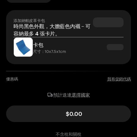
添加納帕皮革卡包
時尚黑色外觀，大膽藍色內襯 – 可
容納最多 4 張卡片。
卡包
尺寸：10x7.5x1cm
優惠碼
我有促銷代碼
選擇國家
預計送達
$0.00
不含稅和關稅