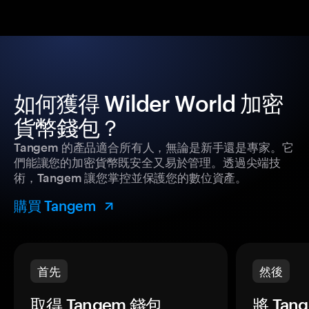
如何獲得 Wilder World 加密
貨幣錢包？
Tangem 的產品適合所有人，無論是新手還是專家。它
們能讓您的加密貨幣既安全又易於管理。透過尖端技
術，Tangem 讓您掌控並保護您的數位資產。
購買 Tangem
首先
然後
取得 Tangem 錢包。
將 Ta