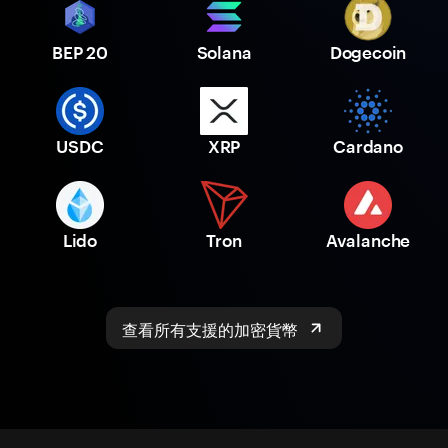
BEP 20
Solana
Dogecoin
USDC
XRP
Cardano
Lido
Tron
Avalanche
查看所有支援的加密貨幣