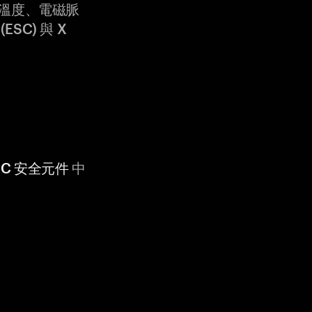
溫度、電磁脈
ESC) 與 X
 CC 安全元件
中