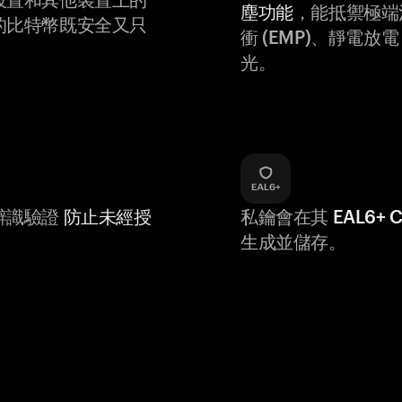
塵功能
，能抵禦極端
的比特幣既安全又只
衝 (EMP)、靜電放電 (
光。
辨識驗證
防止未經授
私鑰會在其
EAL6+
生成並儲存。