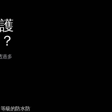
保護
s？
會透過多
9K 等級的防水防