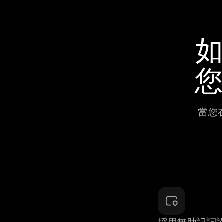
如
您
當您在
採用無助記詞