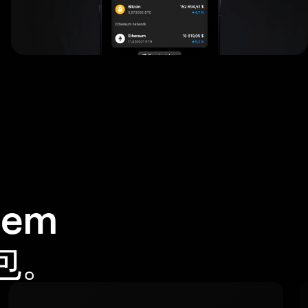
em
錢包。