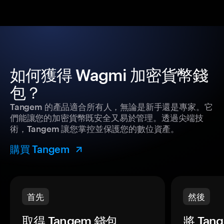
如何獲得 Wagmi 加密貨幣錢
包？
Tangem 的產品適合所有人，無論是新手還是專家。它
們能讓您的加密貨幣既安全又易於管理。透過尖端技
術，Tangem 讓您掌控並保護您的數位資產。
購買 Tangem
首先
然後
取得 Tangem 錢包。
將 Ta