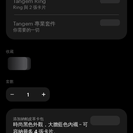
Tangem Ring
$160.00
Ring 與 2 張卡片
Tangem 專業套件
$180.00
你需要的一切
收藏
套數
添加納帕皮革卡包
時尚黑色外觀，大膽藍色內襯 – 可
容納最多 4 張卡片。