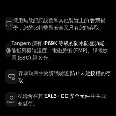
採用無助記詞設置和其他裝置上的
智慧備
份
，您的比特幣既安全又只有您能存取。
Tangem 擁有
IP69K 等級的防水防塵功能
，
能抵禦極端溫度、電磁脈衝 (EMP)、靜電放
電 (ESC) 與 X 光。
存取碼與生物辨識驗證
防止未經授權的存
取
。
私鑰會在其
EAL6+ CC 安全元件
中生成
並儲存。