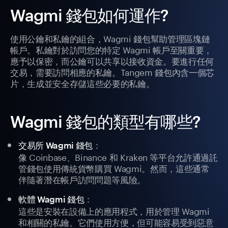
Wagmi 錢包如何運作?
使用公鑰和私鑰的組合，Wagmi 錢包幫助管理區塊鏈
帳戶。私鑰對於訪問您的特定 Wagmi 帳戶至關重要，
應予以保密，而公鑰可以共享以接收資金。要進行任何
交易，需要訪問相應的私鑰。Tangem 錢包內含一個芯
片，生成並安全存儲這些必要的私鑰。
Wagmi 錢包的類型有哪些?
：
交易所 Wagmi 錢包
像 Coinbase、Binance 和 Kraken 等平台允許通過託
管錢包使用傳統貨幣購買 Wagmi。然而，這些通常
伴隨著潛在帳戶訪問問題等風險。
：
軟體 Wagmi 錢包
這些是安裝在設備上的應用程式，用於管理 Wagmi
和相關的私鑰。它們使用方便，但可能容易受到惡意