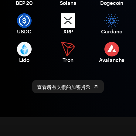
BEP 20
Solana
Dogecoin
USDC
XRP
Cardano
Lido
Tron
Avalanche
查看所有支援的加密貨幣