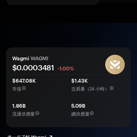
Wagmi
WAGMI
$0.
000
3481
-1.00%
$647.08K
$1.43K
市值
交易量（24 小時）
1.86B
5.09B
流通供應量
總供應量