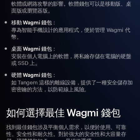
軟體或網路攻擊的影響。軟體錢包可以是移動版、桌
面版或瀏覽器版。
：
移動 Wagmi 錢包
專為智能手機設計的應用程式，便於管理 Wagmi 代
幣。
：
桌面 Wagmi 錢包
安裝在個人電腦上的軟體，將私鑰存儲在電腦的硬盤
或 SSD 上。
：
硬體 Wagmi 錢包
如 Tangem 這樣的離線設備，提供了一種安全儲存加
密密鑰的方法，以防範線上風險。
如何選擇最佳 Wagmi 錢包
找到最佳錢包涉及平衡個人需求，以便於使用、可靠
性、安全性和耐久性。對於強大的安全性和大容量存