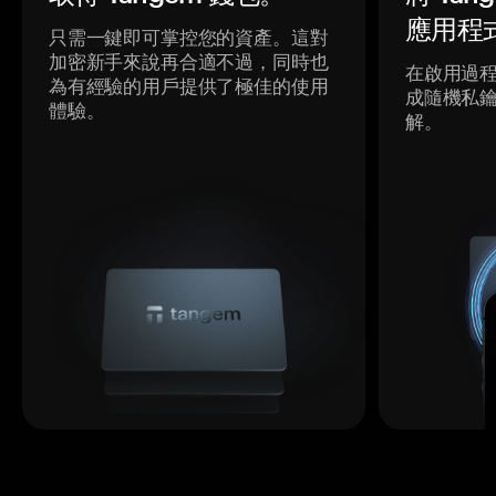
應用程
只需一鍵即可掌控您的資產。這對
加密新手來說再合適不過，同時也
在啟用過
為有經驗的用戶提供了極佳的使用
成隨機私
體驗。
解。