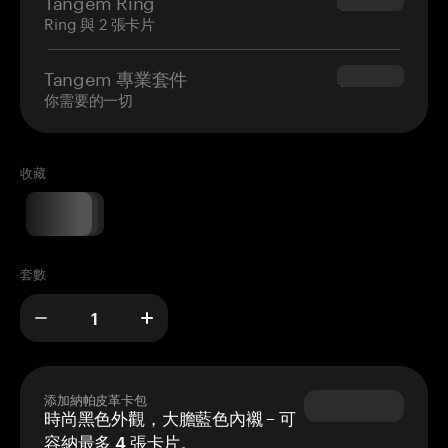
Tangem Ring
$160.00
Ring 與 2 張卡片
Tangem 專業套件
$180.00
你需要的一切
收藏
套數
添加納帕皮革卡包
時尚黑色外觀，大膽藍色內襯 – 可
容納最多 4 張卡片。