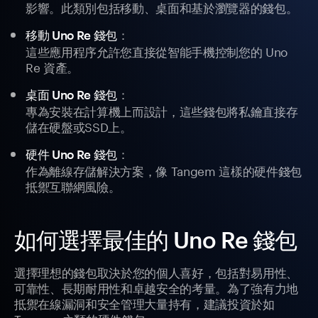
影響。此類別包括移動、桌面和基於瀏覽器的錢包。
：
移動 Uno Re 錢包
這些應用程序允許您直接從智能手機控制您的 Uno
Re 資產。
：
桌面 Uno Re 錢包
專為安裝在計算機上而設計，這些錢包將私鑰直接存
儲在硬盤或SSD上。
：
硬件 Uno Re 錢包
作為離線存儲解決方案，像 Tangem 這樣的硬件錢包
抵禦互聯網風險。
如何選擇最佳的 Uno Re 錢包
選擇理想的錢包取決於您的個人喜好，包括對易用性、
可靠性、長期耐用性和卓越安全的考量。為了強有力地
抵禦在線漏洞和安全管理大量持有，建議投資於如