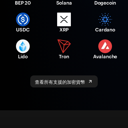
BEP 20
Solana
Dogecoin
USDC
XRP
Cardano
Lido
Tron
Avalanche
查看所有支援的加密貨幣