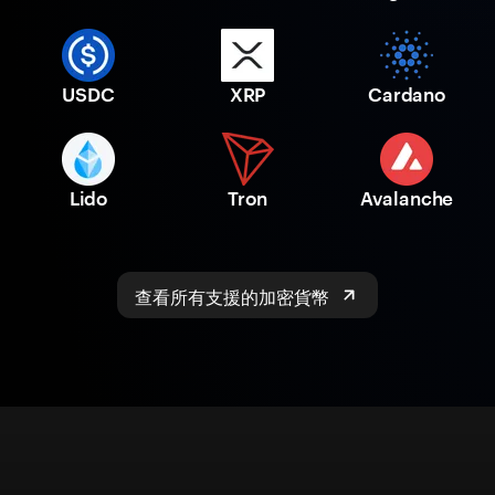
USDC
XRP
Cardano
Lido
Tron
Avalanche
查看所有支援的加密貨幣