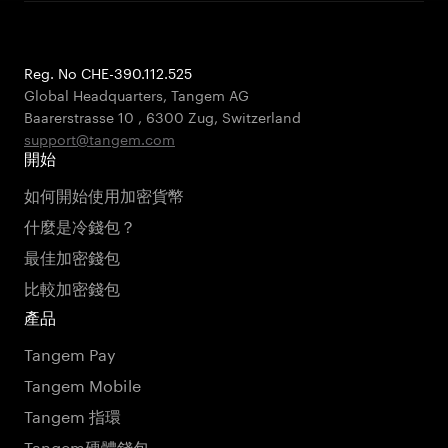
Reg. No CHE-390.112.525
Global Headquarters, Tangem AG
Baarerstrasse 10
,
6300 Zug
,
Switzerland
support@tangem.com
開始
如何開始使用加密貨幣
什麼是冷錢包？
最佳加密錢包
比較加密錢包
產品
Tangem Pay
Tangem Mobile
Tangem 指環
Tangem硬體錢包