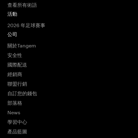
查看所有術語
活動
2026 年足球賽事
公司
關於Tangem
安全性
國際配送
經銷商
聯盟行銷
自訂您的錢包
部落格
News
學習中心
產品藍圖