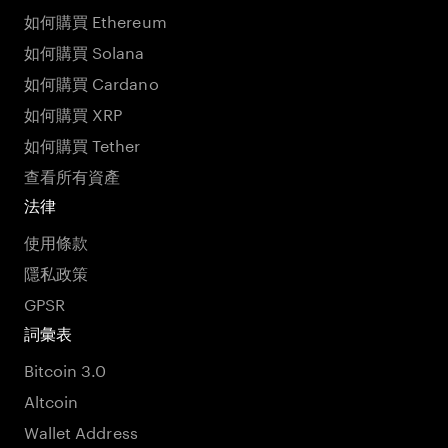
如何購買 Ethereum
如何購買 Solana
如何購買 Cardano
如何購買 XRP
如何購買 Tether
查看所有資產
法律
使用條款
隱私政策
GPSR
詞彙表
Bitcoin 3.0
Altcoin
Wallet Address