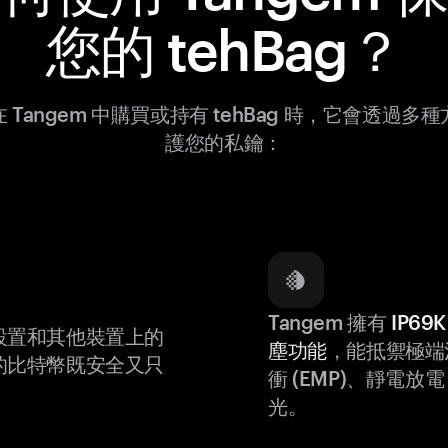
您的 tehBag？
 Tangem 中購買或持有 tehBag 時，它會透過多
護您的私鑰：
Tangem 擁有
IP6
設置和其他裝置上的
塵功能
，能抵禦極端
的比特幣既安全又只
衝 (EMP)、靜電放電 (
光。