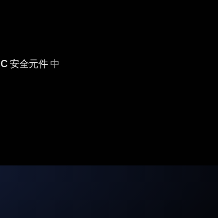
 CC 安全元件
中