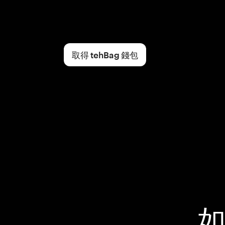
取得 tehBag 錢包
如