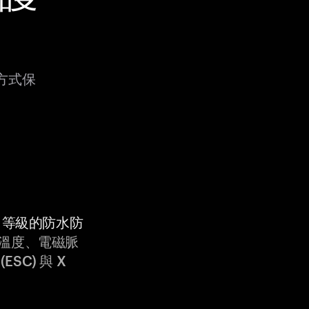
種方式保
9K 等級的防水防
溫度、電磁脈
ESC) 與 X