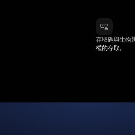
存取碼與生物
權的存取
。