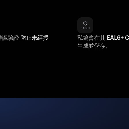
辨識驗證
防止未經授
私鑰會在其
EAL6+
生成並儲存。