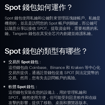
Spot 錢包如何運作？
Spot 錢包使用私鑰和公鑰對來管理區塊鏈帳戶。私鑰是
機密的，並且是訪問您的 Spot 帳戶的關鍵，而公鑰可
以隨意分享以接收 SPOT。提取資金時，需要相應的私
鑰。Tangem 錢包在其安全芯片內創建並維護私鑰。
Spot 錢包的類型有哪些？
：
交易所 Spot 錢包
這些錢包由 Coinbase、Binance 和 Kraken 等中心化
交易所提供，通過託管錢包促進 SPOT 與法定貨幣的
交易。然而，您有失去訪問帳戶的風險。
：
軟體 Spot 錢包
這些錢包安裝在您的設備上，用於管理私鑰和
SPOT。雖然使用方便，但可能受到惡意軟件和在線
攻擊的影響，提供了移動、桌面和瀏覽器版本。