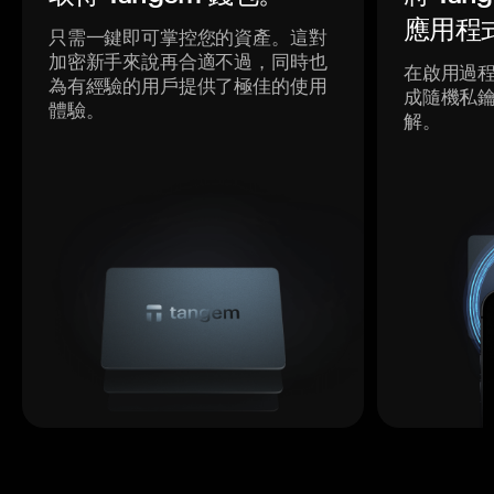
應用程
只需一鍵即可掌控您的資產。這對
加密新手來說再合適不過，同時也
在啟用過
為有經驗的用戶提供了極佳的使用
成隨機私
體驗。
解。