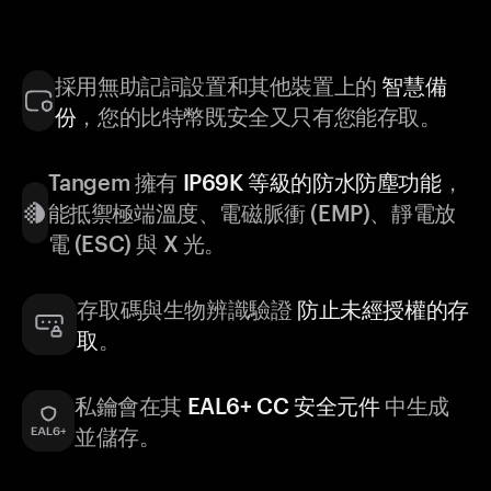
採用無助記詞設置和其他裝置上的
智慧備
份
，您的比特幣既安全又只有您能存取。
Tangem 擁有
IP69K 等級的防水防塵功能
，
能抵禦極端溫度、電磁脈衝 (EMP)、靜電放
電 (ESC) 與 X 光。
存取碼與生物辨識驗證
防止未經授權的存
取
。
私鑰會在其
EAL6+ CC 安全元件
中生成
並儲存。