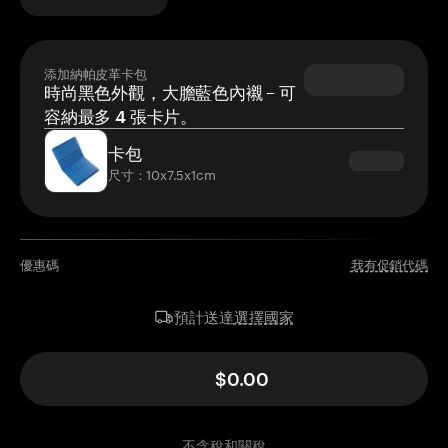
添加納帕皮革卡包
時尚黑色外觀，大膽藍色內襯 – 可
容納最多 4 張卡片。
卡包
尺寸：10x7.5x1cm
優惠碼
我有促銷代碼
選擇國家
預計送達
$0.00
不含稅和關稅