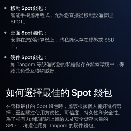
：
移動 Spot 錢包
智能手機應用程式，允許您直接從移動設備管理
SPOT。
：
桌面 Spot 錢包
安裝在您的計算機上，將私鑰保存在硬盤或 SSD
上。
：
硬件 Spot 錢包
如 Tangem 等設備將您的私鑰儲存在離線環境中，保
護其免受互聯網威脅。
如何選擇最佳的 Spot 錢包
在選擇最佳的 Spot 錢包時，應該根據個人偏好進行選
擇，重點關注使用方便性、可信度、持久性和安全性。
為了強有力地防範網上風險以及安全儲存大量的
SPOT，考慮使用如 Tangem 的硬件錢包。