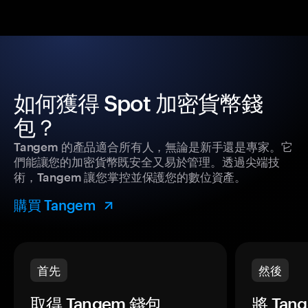
如何獲得 Spot 加密貨幣錢
包？
Tangem 的產品適合所有人，無論是新手還是專家。它
們能讓您的加密貨幣既安全又易於管理。透過尖端技
術，Tangem 讓您掌控並保護您的數位資產。
購買 Tangem
首先
然後
取得 Tangem 錢包。
將 Ta