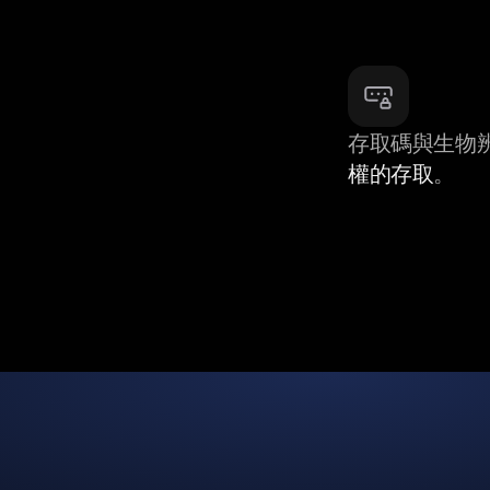
存取碼與生物
權的存取
。