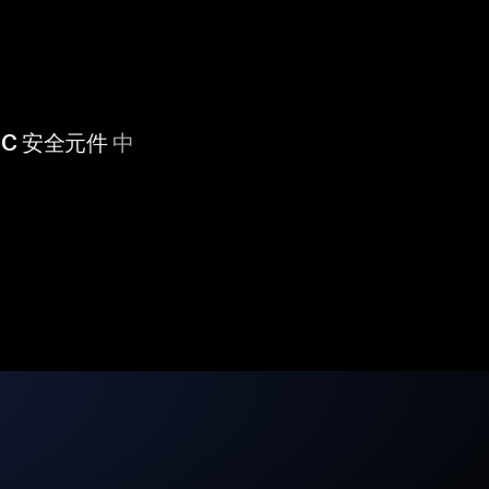
 CC 安全元件
中