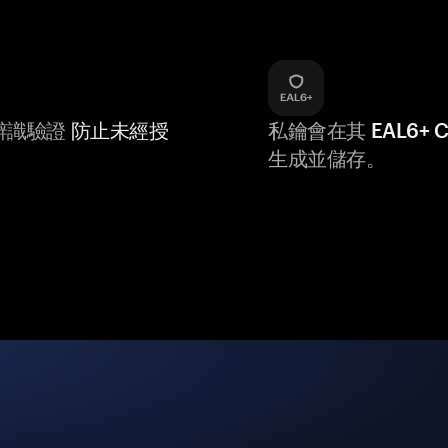
辨識驗證
防止未經授
私鑰會在其
EAL6+
生成並儲存。