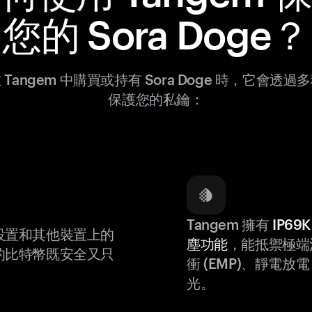
您的 Sora Doge？
 Tangem 中購買或持有 Sora Doge 時，它會透過
保護您的私鑰：
Tangem 擁有
IP6
設置和其他裝置上的
塵功能
，能抵禦極端
的比特幣既安全又只
衝 (EMP)、靜電放電 (
光。