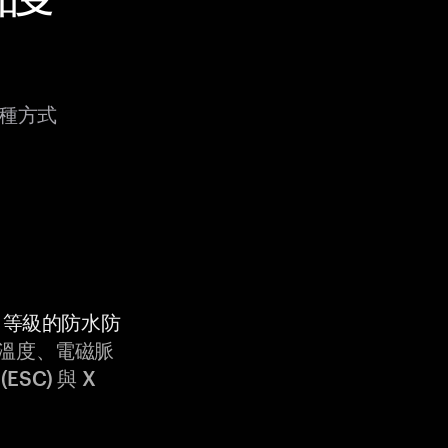
多種方式
9K 等級的防水防
溫度、電磁脈
ESC) 與 X