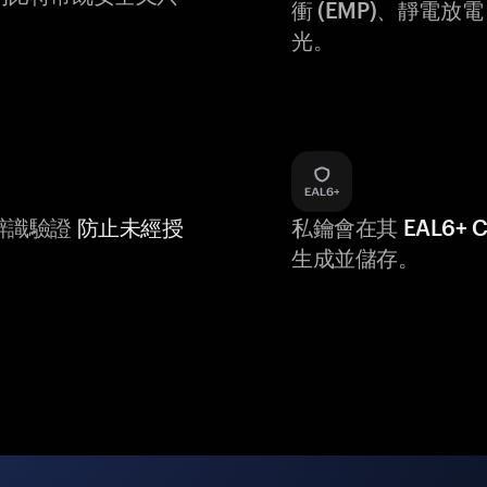
衝 (EMP)、靜電放電 (
光。
辨識驗證
防止未經授
私鑰會在其
EAL6+
生成並儲存。