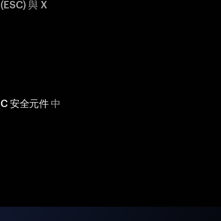
ESC) 與 X
 CC 安全元件
中