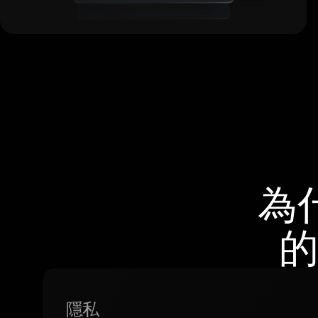
為
的
隱私