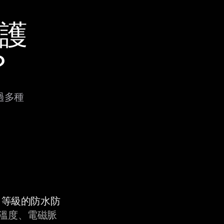
保護
？
透過多種
9K 等級的防水防
溫度、電磁脈