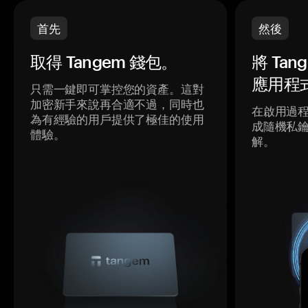
首先
然後
取得 Tangem 錢包。
將 Ta
應用程
只需一鍵即可掌控您的資產。這對
加密新手來說再合適不過，同時也
在啟用過
為有經驗的用戶提供了極佳的使用
成隨機私
體驗。
解。