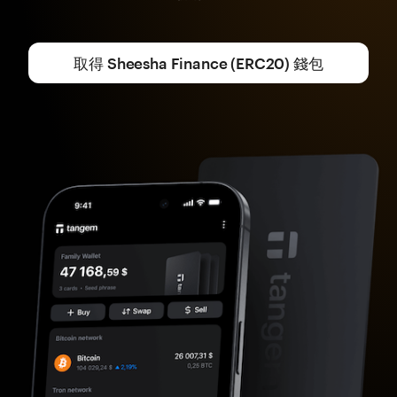
取得 Sheesha Finance (ERC20) 錢包