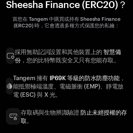
Sheesha Finance (ERC20)？
當您在 Tangem 中購買或持有 Sheesha Finance
(ERC20) 時，它會透過多種方式保護您的私鑰：
採用無助記詞設置和其他裝置上的
智慧備
份
，您的比特幣既安全又只有您能存取。
Tangem 擁有
IP69K 等級的防水防塵功能
，
能抵禦極端溫度、電磁脈衝 (EMP)、靜電放
電 (ESC) 與 X 光。
存取碼與生物辨識驗證
防止未經授權的存
取
。