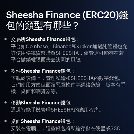
Sheesha Finance (ERC20)錢
包的類型有哪些？
：
交易所Sheesha Finance錢包
平台如Coinbase、Binance和Kraken通過託管錢包允
許使用傳統貨幣購買SHEESHA，儘管這可能存在若
平台撤銷權限而失去訪問的風險。
：
軟件Sheesha Finance錢包
下載於設備上，管理私鑰和SHEESHA的數字錢包。
它們使用方便但面臨惡意軟件等網絡危險。版本有手
機、桌面和瀏覽器等。
：
移動Sheesha Finance錢包
通過智能手機管理SHEESHA的應用程序。
：
桌面Sheesha Finance錢包
安裝在電腦上，這些錢包將私鑰存儲在硬盤或SSD