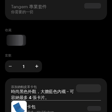
Tangem 專業套件
$180.00
你需要的一切
收藏
套數
添加納帕皮革卡包
時尚黑色外觀，大膽藍色內襯 – 可
容納最多 4 張卡片。
卡包
尺寸：10x7.5x1cm