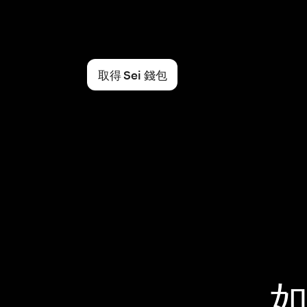
取得 Sei 錢包
如