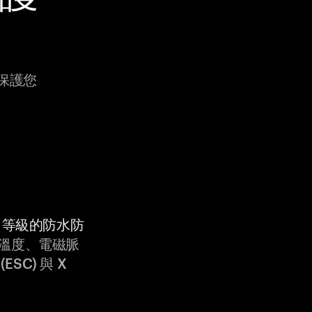
式保護您
9K 等級的防水防
溫度、電磁脈
ESC) 與 X