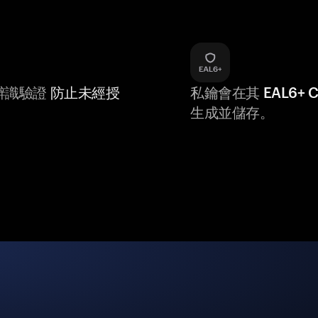
辨識驗證
防止未經授
私鑰會在其
EAL6+
生成並儲存。