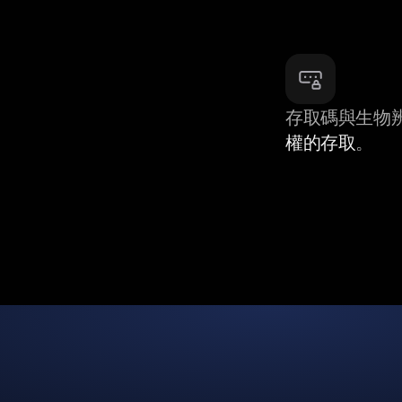
存取碼與生物
權的存取
。