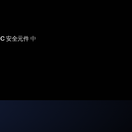
 CC 安全元件
中