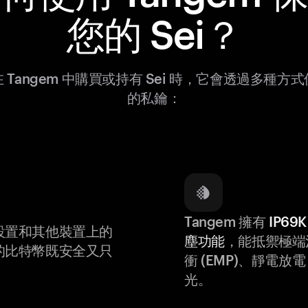
您的 Sei？
 Tangem 中購買或持有 Sei 時，它會透過多種方
的私鑰：
Tangem 擁有
IP6
設置和其他裝置上的
塵功能
，能抵禦極端
的比特幣既安全又只
衝 (EMP)、靜電放電 (
光。