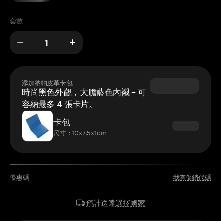
套數
添加納帕皮革卡包
時尚黑色外觀，大膽藍色內襯 – 可
容納最多 4 張卡片。
卡包
尺寸：10x7.5x1cm
優惠碼
我有促銷代碼
選擇國家
預計送達