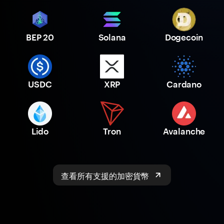
BEP 20
Solana
Dogecoin
USDC
XRP
Cardano
Lido
Tron
Avalanche
查看所有支援的加密貨幣