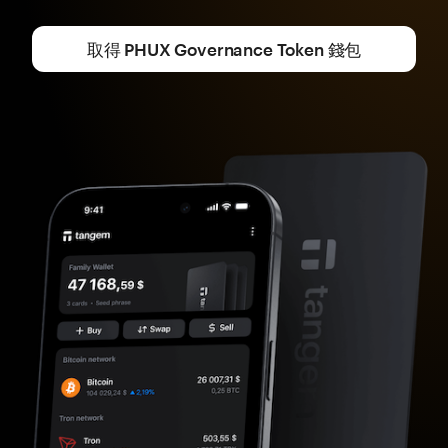
取得 PHUX Governance Token 錢包