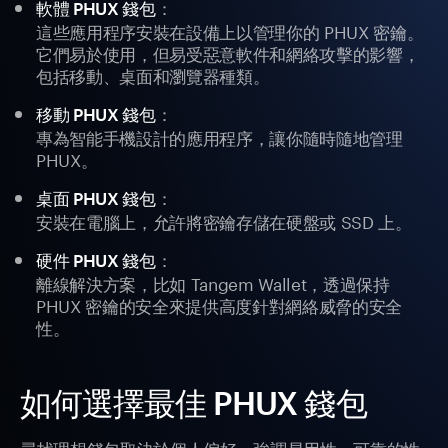
：
軟體 PHUX 錢包
這些應用程序安裝在設備上以管理你的 PHUX 密鑰。
它們易於使用，但易受惡意軟件和網絡攻擊的影響，
包括移動、桌面和瀏覽器種類。
：
移動 PHUX 錢包
專為智能手機設計的應用程序，讓你隨時隨地管理
PHUX。
：
桌面 PHUX 錢包
安裝在電腦上，允許將密鑰存儲在硬盤或 SSD 上。
：
硬件 PHUX 錢包
離線解決方案，比如 Tangem Wallet，透過保持
PHUX 密鑰的安全來提供高度針對網絡威脅的安全
性。
如何選擇最佳 PHUX 錢包
尋找理想錢包取決於個人偏好，強調易用性、可靠的性