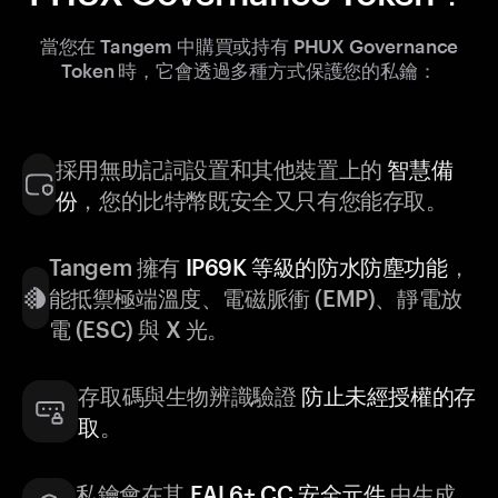
當您在 Tangem 中購買或持有 PHUX Governance
Token 時，它會透過多種方式保護您的私鑰：
採用無助記詞設置和其他裝置上的
智慧備
份
，您的比特幣既安全又只有您能存取。
Tangem 擁有
IP69K 等級的防水防塵功能
，
能抵禦極端溫度、電磁脈衝 (EMP)、靜電放
電 (ESC) 與 X 光。
存取碼與生物辨識驗證
防止未經授權的存
取
。
私鑰會在其
EAL6+ CC 安全元件
中生成