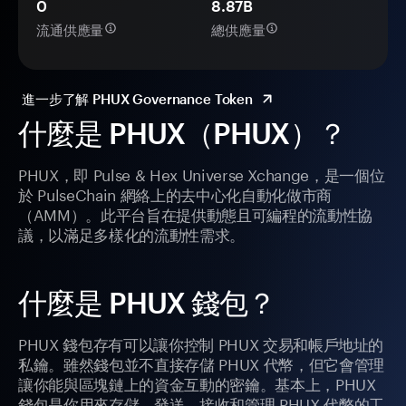
0
8.87B
流通供應量
總供應量
進一步了解 PHUX Governance Token
什麼是 PHUX（PHUX）？
PHUX，即 Pulse & Hex Universe Xchange，是一個位
於 PulseChain 網絡上的去中心化自動化做市商
（AMM）。此平台旨在提供動態且可編程的流動性協
議，以滿足多樣化的流動性需求。
什麼是 PHUX 錢包？
PHUX 錢包存有可以讓你控制 PHUX 交易和帳戶地址的
私鑰。雖然錢包並不直接存儲 PHUX 代幣，但它會管理
讓你能與區塊鏈上的資金互動的密鑰。基本上，PHUX
錢包是你用來存儲、發送、接收和管理 PHUX 代幣的工