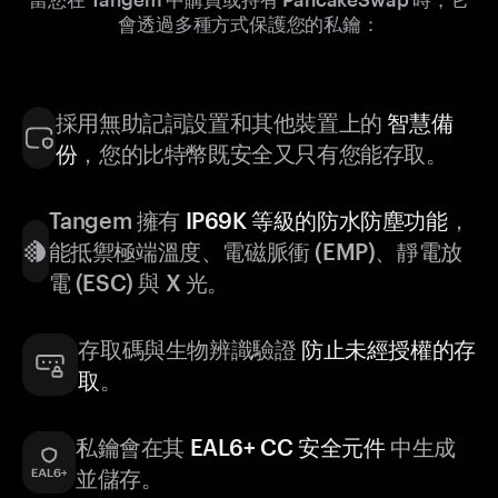
會透過多種方式保護您的私鑰：
採用無助記詞設置和其他裝置上的
智慧備
份
，您的比特幣既安全又只有您能存取。
Tangem 擁有
IP69K 等級的防水防塵功能
，
能抵禦極端溫度、電磁脈衝 (EMP)、靜電放
電 (ESC) 與 X 光。
存取碼與生物辨識驗證
防止未經授權的存
取
。
私鑰會在其
EAL6+ CC 安全元件
中生成
並儲存。