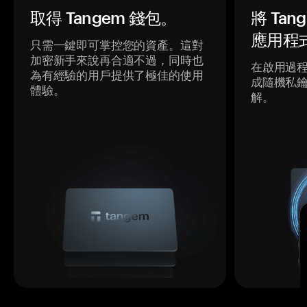
取得 Tangem 錢包。
將 Ta
應用程
只需一鍵即可掌控您的資產。這對
加密新手來說再合適不過，同時也
在啟用過
為有經驗的用戶提供了極佳的使用
成隨機私
體驗。
解。