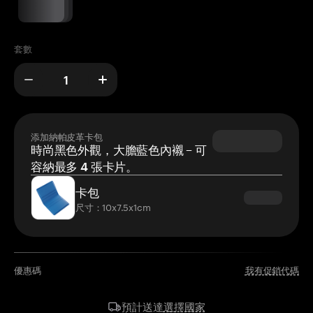
套數
添加納帕皮革卡包
時尚黑色外觀，大膽藍色內襯 – 可
容納最多 4 張卡片。
卡包
尺寸：10x7.5x1cm
優惠碼
我有促銷代碼
選擇國家
預計送達