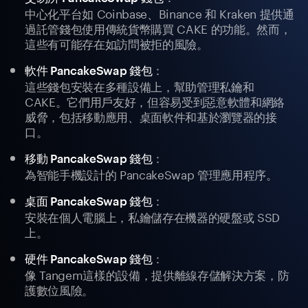
中心化平台如 Coinbase、Binance 和 Kraken 提供通
過託管錢包使用傳統貨幣購買 CAKE 的功能。然而，
這些有可能存在如訪問被拒的風險。
：
軟件 PancakeSwap 錢包
這些錢包安裝在多種設備上，幫助管理私鑰和
CAKE。它們用戶友好，但容易受到惡意軟體和網絡
威脅，包括移動應用、桌面軟件和基於瀏覽器的接
口。
：
移動 PancakeSwap 錢包
為智能手機設計的 PancakeSwap 管理應用程序。
：
桌面 PancakeSwap 錢包
安裝在個人電腦上，私鑰儲存在機器的硬盤或 SSD
上。
：
硬件 PancakeSwap 錢包
像 Tangem這樣的設備，提供離線存儲解決方案，防
護數位風險。