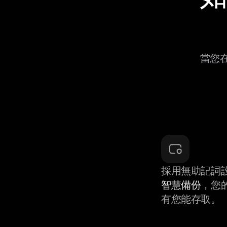
當您在
採用無助記詞
智慧備份
，您
有您能存取。