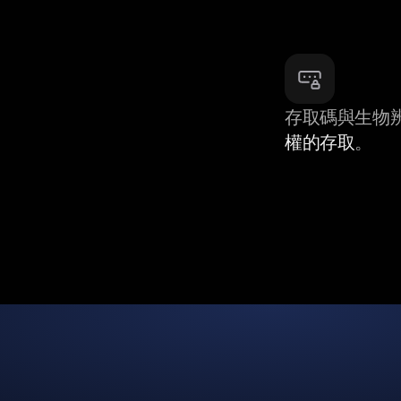
存取碼與生物
權的存取
。