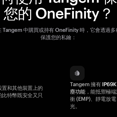
您的 OneFinity？
 Tangem 中購買或持有 OneFinity 時，它會透過
保護您的私鑰：
Tangem 擁有
IP6
設置和其他裝置上的
塵功能
，能抵禦極端
的比特幣既安全又只
衝 (EMP)、靜電放電 (
光。