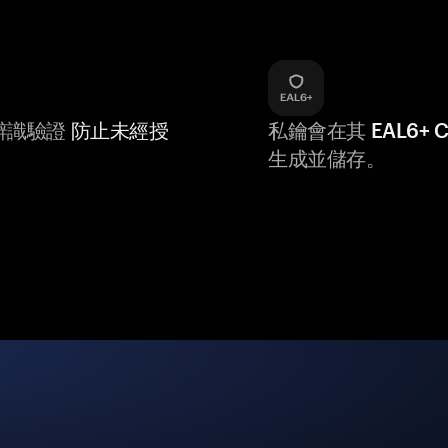
辨識驗證
防止未經授
私鑰會在其
EAL6+
生成並儲存。