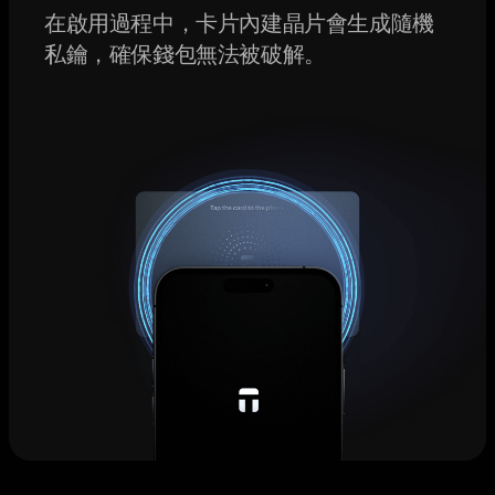
在啟用過程中，卡片內建晶片會生成隨機
私鑰，確保錢包無法被破解。