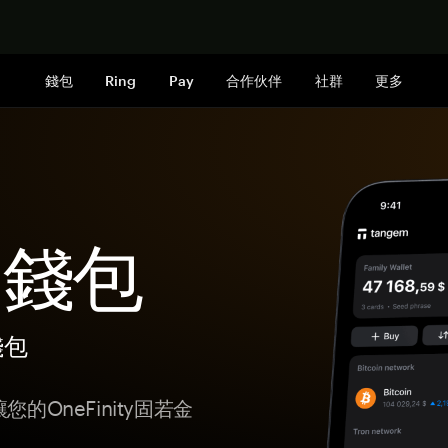
立即购买
錢包
Ring
Pay
合作伙伴
社群
更多
y 錢包
錢包
的OneFinity固若金