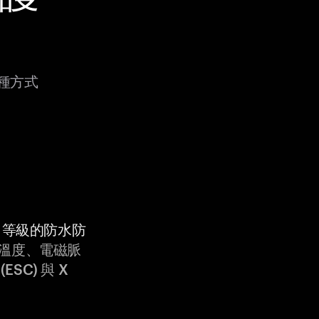
多種方式
9K 等級的防水防
溫度、電磁脈
ESC) 與 X