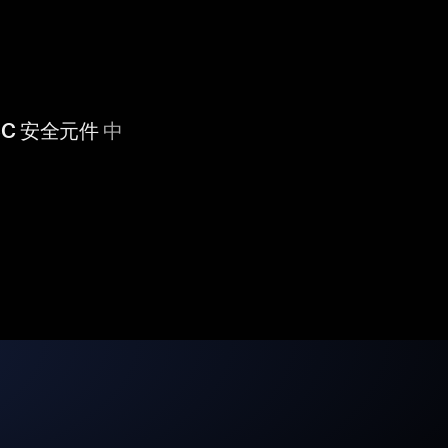
 CC 安全元件
中