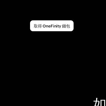
取得 OneFinity 錢包
如