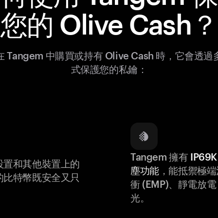
您的 Olive Cash？
 Tangem 中購買或持有 Olive Cash 時，它會透
式保護您的私鑰：
Tangem 擁有
IP6
設置和其他裝置上的
塵功能
，能抵禦極端
的比特幣既安全又只
衝 (EMP)、靜電放電 (
光。