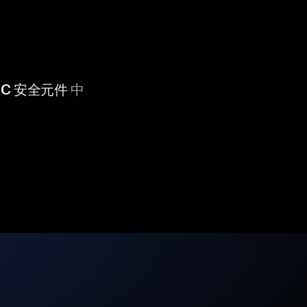
 CC 安全元件
中