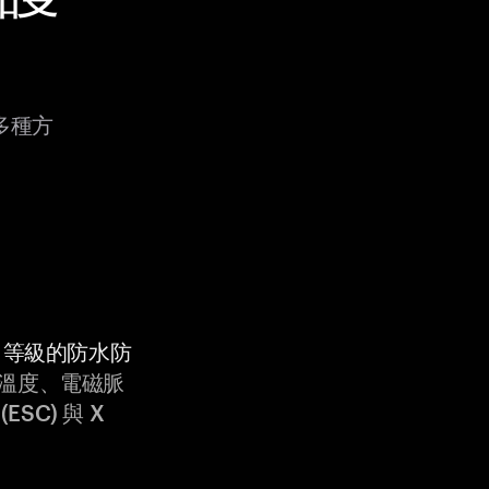
過多種方
9K 等級的防水防
溫度、電磁脈
ESC) 與 X