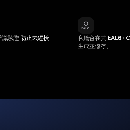
辨識驗證
防止未經授
私鑰會在其
EAL6+
生成並儲存。