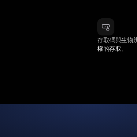
存取碼與生物
權的存取
。