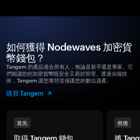
如何獲得 Nodewaves 加密貨
幣錢包？
Tangem 的產品適合所有人，無論是新手還是專家。它
們能讓您的加密貨幣既安全又易於管理。透過尖端技
術，Tangem 讓您掌控並保護您的數位資產。
購買 Tangem
首先
然後
取得 Tangem 錢包。
將 Ta