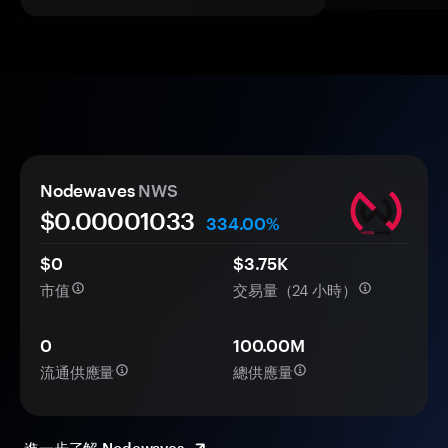
Nodewaves
NWS
$0.
0000
1033
334.00%
$0
$3.75K
市值
交易量（24 小時）
0
100.00M
流通供應量
總供應量