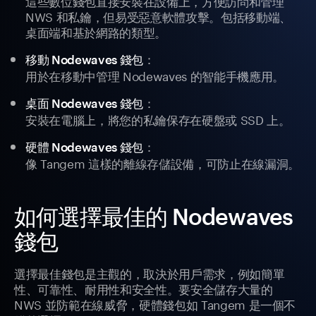
這些數位錢包直接安裝在設備上，方便訪問和管理
NWS 和私鑰，但易受惡意軟體攻擊。包括移動端、
桌面端和基於網路的類型。
：
移動 Nodewaves 錢包
用於在移動中管理 Nodewaves 的智能手機應用。
：
桌面 Nodewaves 錢包
安裝在電腦上，將您的私鑰保存在硬盤或 SSD 上。
：
硬體 Nodewaves 錢包
像 Tangem 這樣的離線存儲設備，可防止在線漏洞。
如何選擇最佳的 Nodewaves
錢包
選擇最佳錢包是主觀的，取決於用戶需求，例如簡單
性、可靠性、耐用性和安全性。要安全儲存大量的
NWS 並防範在線威脅，硬體錢包如 Tangem 是一個不