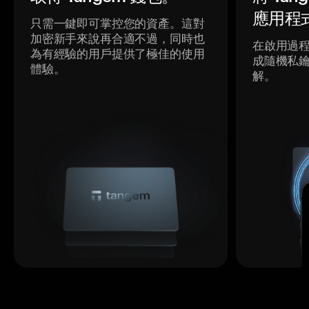
應用程
只需一鍵即可掌控您的資產。這對
加密新手來說再合適不過，同時也
在啟用過
為有經驗的用戶提供了極佳的使用
成隨機私
體驗。
解。