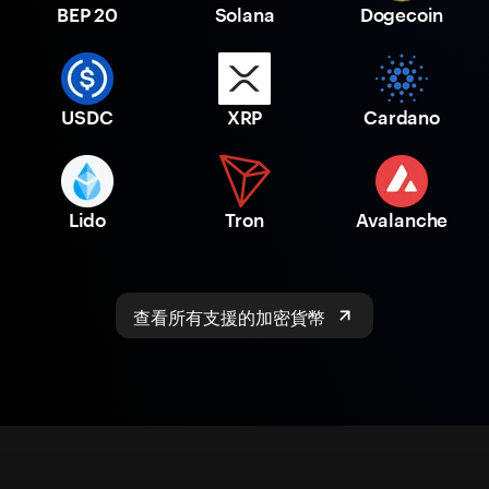
BEP 20
Solana
Dogecoin
USDC
XRP
Cardano
Lido
Tron
Avalanche
查看所有支援的加密貨幣