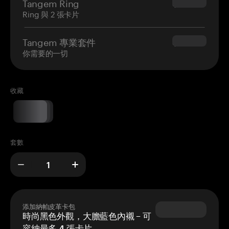
Tangem Ring
$160.00
Ring 與 2 張卡片
Tangem 專業套件
$180.00
你需要的一切
收藏
套數
添加納帕皮革卡包
時尚黑色外觀，大膽藍色內襯 – 可
容納最多 4 張卡片。