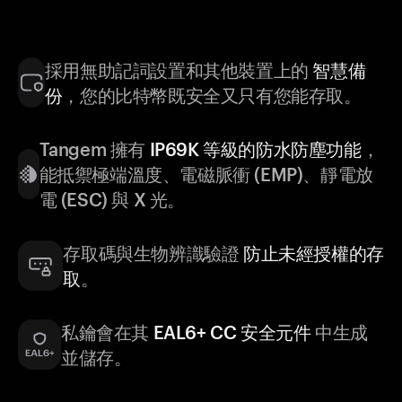
採用無助記詞設置和其他裝置上的
智慧備
份
，您的比特幣既安全又只有您能存取。
Tangem 擁有
IP69K 等級的防水防塵功能
，
能抵禦極端溫度、電磁脈衝 (EMP)、靜電放
電 (ESC) 與 X 光。
存取碼與生物辨識驗證
防止未經授權的存
取
。
私鑰會在其
EAL6+ CC 安全元件
中生成
並儲存。