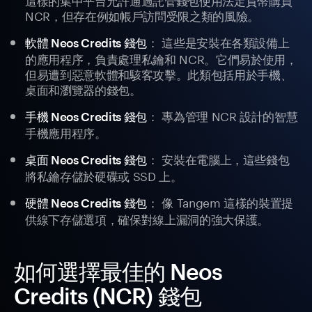
NCR，但存在例如帳戶訪問受限之類的風險。
： 這些是安裝在各類設備上
軟體 Neos Credits 錢包
的應用程序，負責處理私鑰和 NCR。它們易於使用，
但易遭到惡意軟體和駭客攻擊。此類包括用於手機、
桌面和瀏覽器的錢包。
： 專為管理 NCR 設計的智慧
手機 Neos Credits 錢包
手機應用程序。
： 安裝在電腦上，這些錢包
桌面 Neos Credits 錢包
將私鑰存儲於硬碟或 SSD 上。
： 像 Tangem 這樣的裝置提
硬體 Neos Credits 錢包
供線下存儲選項，確保對線上漏洞的強大保護。
如何選擇最佳的 Neos
Credits (NCR) 錢包