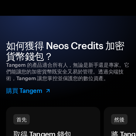
如何獲得 Neos Credits 加密
貨幣錢包？
Tangem 的產品適合所有人，無論是新手還是專家。它
們能讓您的加密貨幣既安全又易於管理。透過尖端技
術，Tangem 讓您掌控並保護您的數位資產。
購買 Tangem
首先
然後
取得 Tangem 錢包。
將 Ta