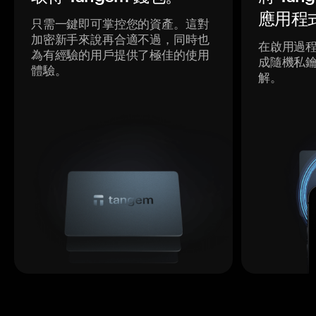
應用程
只需一鍵即可掌控您的資產。這對
加密新手來說再合適不過，同時也
在啟用過
為有經驗的用戶提供了極佳的使用
成隨機私
體驗。
解。