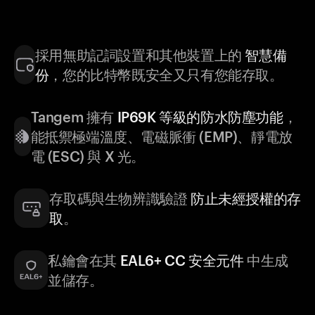
採用無助記詞設置和其他裝置上的
智慧備
份
，您的比特幣既安全又只有您能存取。
Tangem 擁有
IP69K 等級的防水防塵功能
，
能抵禦極端溫度、電磁脈衝 (EMP)、靜電放
電 (ESC) 與 X 光。
存取碼與生物辨識驗證
防止未經授權的存
取
。
私鑰會在其
EAL6+ CC 安全元件
中生成
並儲存。