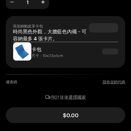
添加納帕皮革卡包
時尚黑色外觀，大膽藍色內襯 – 可
容納最多 4 張卡片。
卡包
尺寸：10x7.5x1cm
優惠碼
我有促銷代碼
選擇國家
預計送達
$0.00