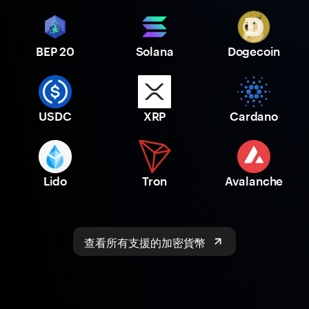
BEP 20
Solana
Dogecoin
USDC
XRP
Cardano
Lido
Tron
Avalanche
查看所有支援的加密貨幣