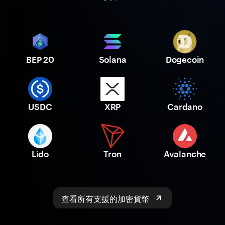
BEP 20
Solana
Dogecoin
USDC
XRP
Cardano
Lido
Tron
Avalanche
查看所有支援的加密貨幣