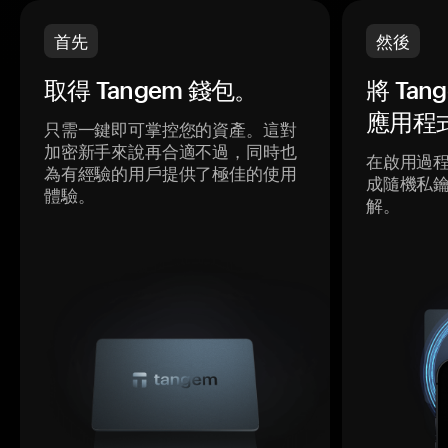
首先
然後
取得 Tangem 錢包。
將 Ta
應用程
只需一鍵即可掌控您的資產。這對
加密新手來說再合適不過，同時也
在啟用過
為有經驗的用戶提供了極佳的使用
成隨機私
體驗。
解。