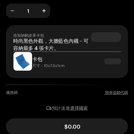
添加納帕皮革卡包
時尚黑色外觀，大膽藍色內襯 – 可
容納最多 4 張卡片。
卡包
尺寸：10x7.5x1cm
優惠碼
我有促銷代碼
選擇國家
預計送達
$0.00