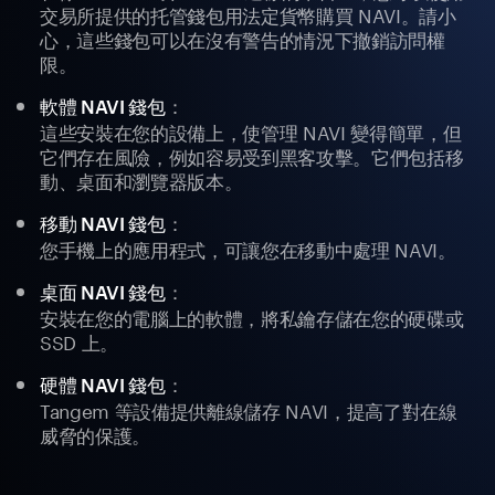
交易所提供的托管錢包用法定貨幣購買 NAVI。請小
心，這些錢包可以在沒有警告的情況下撤銷訪問權
限。
：
軟體 NAVI 錢包
這些安裝在您的設備上，使管理 NAVI 變得簡單，但
它們存在風險，例如容易受到黑客攻擊。它們包括移
動、桌面和瀏覽器版本。
：
移動 NAVI 錢包
您手機上的應用程式，可讓您在移動中處理 NAVI。
：
桌面 NAVI 錢包
安裝在您的電腦上的軟體，將私鑰存儲在您的硬碟或
SSD 上。
：
硬體 NAVI 錢包
Tangem 等設備提供離線儲存 NAVI，提高了對在線
威脅的保護。