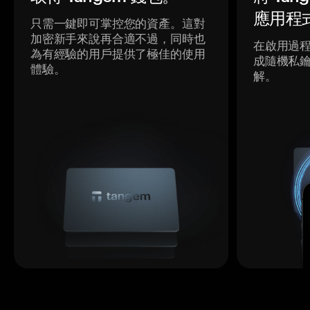
應用程
只需一鍵即可掌控您的資產。這對
加密新手來說再合適不過，同時也
在啟用過
為有經驗的用戶提供了極佳的使用
成隨機私
體驗。
解。