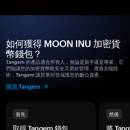
如何獲得 MOON INU 加密貨
幣錢包？
Tangem 的產品適合所有人，無論是新手還是專家。它
們能讓您的加密貨幣既安全又易於管理。透過尖端技
術，Tangem 讓您掌控並保護您的數位資產。
購買 Tangem
首先
然後
取得 Tangem 錢包。
將 Ta