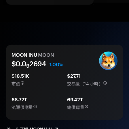
MOON INU
MOON
$0.0
2694
1.00%
9
$18.51K
$27.71
市值
交易量（24 小時）
68.72T
69.42T
流通供應量
總供應量