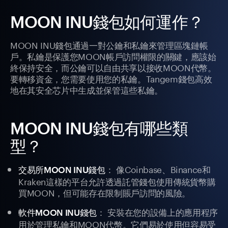
MOON INU錢包如何運作？
MOON INU錢包通過一對公鑰和私鑰來管理區塊鏈帳
戶。私鑰是保護您MOON帳戶訪問權限的關鍵，應該始
終保持安全，而公鑰可以自由共享以接收MOON代幣。
要轉移資金，您需要使用您的私鑰。Tangem錢包高效
地在其安全芯片中生成並保管這些私鑰。
MOON INU錢包有哪些類
型？
： 像Coinbase、Binance和
交易所MOON INU錢包
Kraken這樣的平台允許透過託管錢包使用傳統貨幣購
買MOON，但可能存在限制賬戶訪問的風險。
： 安裝在您的設備上的應用程序
軟件MOON INU錢包
用於管理私鑰和MOON代幣。它們易於使用但容易受