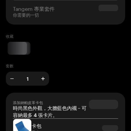
Tangem 專業套件
$180.00
你需要的一切
收藏
套數
添加納帕皮革卡包
時尚黑色外觀，大膽藍色內襯 – 可
容納最多 4 張卡片。
卡包