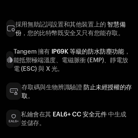
採用無助記詞設置和其他裝置上的
智慧備
份
，您的比特幣既安全又只有您能存取。
Tangem 擁有
IP69K 等級的防水防塵功能
，
能抵禦極端溫度、電磁脈衝 (EMP)、靜電放
電 (ESC) 與 X 光。
存取碼與生物辨識驗證
防止未經授權的存
取
。
私鑰會在其
EAL6+ CC 安全元件
中生成
並儲存。