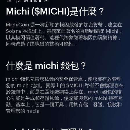
進一步了解 michi
Michi ($MICHI)是什麼？
MichiCoin 是一種新穎的模因啟發的加密貨幣，建立在
Solana 區塊鏈上，靈感來自著名的互聯網貓咪 Michi，
以其模因價值著稱。這種代幣象徵著模因的玩樂精神，
同時跨越了區塊鏈的技術可能性。
什麼是 michi 錢包？
michi 錢包充當您私鑰的安全保管庫，使您能有效管理
您的 michi 地址。實際上的 $MICHI 幣並不會物理存在
於錢包中，而是在區塊鏈網絡上存在。michi 錢包的核
心功能是生成和存儲私鑰，使您能與您的 michi 持有互
動。基本上，它是一個工具，用於存儲、發送、接收和
管理您的 michi。