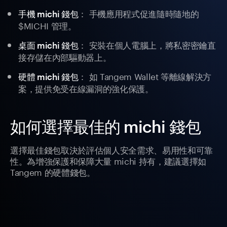
： 手機應用程式促進隨時隨地的
手機 michi 錢包
$MICHI 管理。
： 安裝在個人電腦上，將私密密鑰直
桌面 michi 錢包
接存儲在內部驅動器上。
： 如 Tangem Wallet 等離線解決方
硬體 michi 錢包
案，提供免受在線漏洞的強化保護。
如何選擇最佳的 michi 錢包
選擇最佳錢包取決於評估個人安全需求、易用性和可靠
性。為增強保護和保障大量 michi 持有，建議選擇如
Tangem 的硬體錢包。