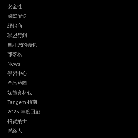
安全性
國際配送
經銷商
聯盟行銷
自訂您的錢包
部落格
News
學習中心
產品藍圖
媒體資料包
Tangem 指南
2025 年度回顧
招賢納士
聯絡人