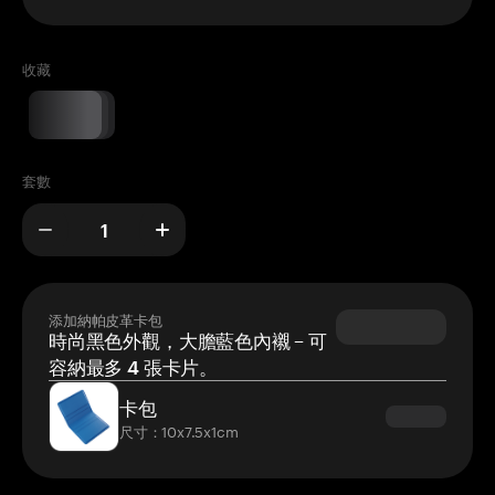
收藏
套數
添加納帕皮革卡包
時尚黑色外觀，大膽藍色內襯 – 可
容納最多 4 張卡片。
卡包
尺寸：10x7.5x1cm