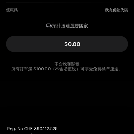
優惠碼
我有促銷代碼
選擇國家
預計送達
$0.00
不含稅和關稅
所有訂單滿 $100.00（不含增值稅）可享受免費標準運送。
Reg. No CHE-390.112.525