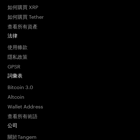
如何購買 XRP
如何購買 Tether
查看所有資產
法律
使用條款
隱私政策
GPSR
詞彙表
Bitcoin 3.0
Altcoin
Wallet Address
查看所有術語
公司
關於Tangem