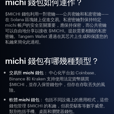
michi 錢包如何運作？
$MICHI 錢包利用一對密鑰——公共密鑰和私密密鑰——
在 Solana 區塊鏈上促進交易。私密密鑰對保持特定
michi 帳戶的安全至關重要，應保持保密，而公共密鑰
可以自由地分享以接收 $MICHI。提款需要相關的私密
密鑰。Tangem Wallet 通過在其芯片上生成和保護您的
私鑰來簡化此過程。
michi 錢包有哪幾種類型？
： 中心化平台如 Coinbase、
交易所 michi 錢包
Binance 和 Kraken 支持使用法定貨幣購買
$MICHI，並存入保管錢包中，但存在存取丟失的風
險。
： 包括不同設備上的應用程式，這些
軟體 michi 錢包
錢包管理 $MICHI 的私鑰，但易受駭客等數字威脅。
類別包括手機、桌面和瀏覽器錢包。