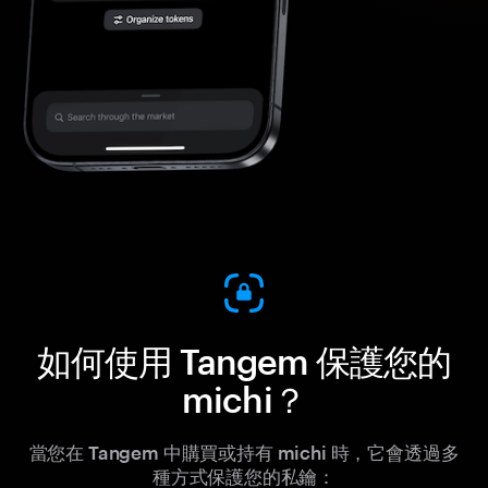
如何使用 Tangem 保護您的
michi？
當您在 Tangem 中購買或持有 michi 時，它會透過多
種方式保護您的私鑰：