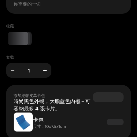
你需要的一切
收藏
套數
添加納帕皮革卡包
時尚黑色外觀，大膽藍色內襯 – 可
容納最多 4 張卡片。
卡包
尺寸：10x7.5x1cm