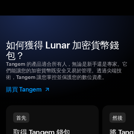
如何獲得 Lunar 加密貨幣錢
包？
Tangem 的產品適合所有人，無論是新手還是專家。它
們能讓您的加密貨幣既安全又易於管理。透過尖端技
術，Tangem 讓您掌控並保護您的數位資產。
購買 Tangem
首先
然後
取得 Tangem 錢包。
將 Ta