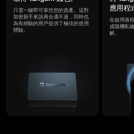
應用程
只需一鍵即可掌控您的資產。這對
加密新手來說再合適不過，同時也
在啟用過
為有經驗的用戶提供了極佳的使用
成隨機私
體驗。
解。