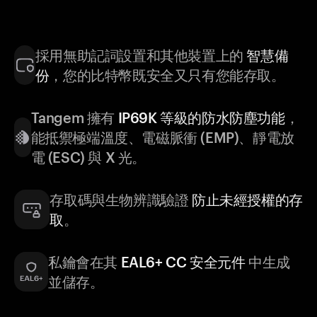
採用無助記詞設置和其他裝置上的
智慧備
份
，您的比特幣既安全又只有您能存取。
Tangem 擁有
IP69K 等級的防水防塵功能
，
能抵禦極端溫度、電磁脈衝 (EMP)、靜電放
電 (ESC) 與 X 光。
存取碼與生物辨識驗證
防止未經授權的存
取
。
私鑰會在其
EAL6+ CC 安全元件
中生成
並儲存。