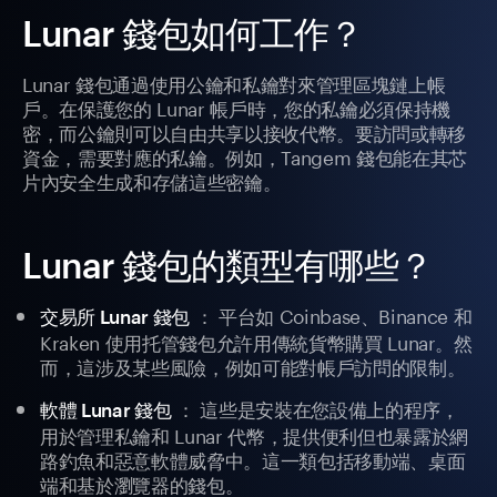
Lunar 錢包如何工作？
Lunar 錢包通過使用公鑰和私鑰對來管理區塊鏈上帳
戶。在保護您的 Lunar 帳戶時，您的私鑰必須保持機
密，而公鑰則可以自由共享以接收代幣。要訪問或轉移
資金，需要對應的私鑰。例如，Tangem 錢包能在其芯
片內安全生成和存儲這些密鑰。
Lunar 錢包的類型有哪些？
： 平台如 Coinbase、Binance 和
交易所 Lunar 錢包
Kraken 使用托管錢包允許用傳統貨幣購買 Lunar。然
而，這涉及某些風險，例如可能對帳戶訪問的限制。
： 這些是安裝在您設備上的程序，
軟體 Lunar 錢包
用於管理私鑰和 Lunar 代幣，提供便利但也暴露於網
路釣魚和惡意軟體威脅中。這一類包括移動端、桌面
端和基於瀏覽器的錢包。