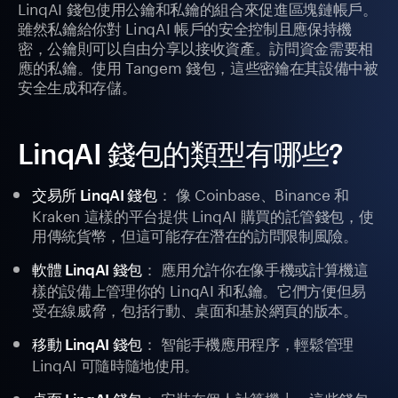
LinqAI 錢包使用公鑰和私鑰的組合來促進區塊鏈帳戶。
雖然私鑰給你對 LinqAI 帳戶的安全控制且應保持機
密，公鑰則可以自由分享以接收資產。訪問資金需要相
應的私鑰。使用 Tangem 錢包，這些密鑰在其設備中被
安全生成和存儲。
LinqAI 錢包的類型有哪些?
： 像 Coinbase、Binance 和
交易所 LinqAI 錢包
Kraken 這樣的平台提供 LinqAI 購買的託管錢包，使
用傳統貨幣，但這可能存在潛在的訪問限制風險。
： 應用允許你在像手機或計算機這
軟體 LinqAI 錢包
樣的設備上管理你的 LinqAI 和私鑰。它們方便但易
受在線威脅，包括行動、桌面和基於網頁的版本。
： 智能手機應用程序，輕鬆管理
移動 LinqAI 錢包
LinqAI 可隨時隨地使用。
： 安裝在個人計算機上，這些錢包