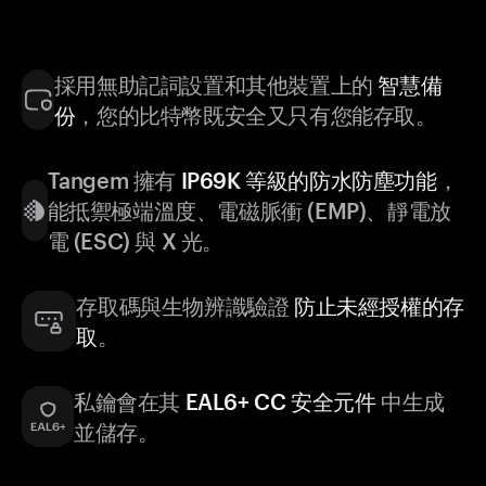
採用無助記詞設置和其他裝置上的
智慧備
份
，您的比特幣既安全又只有您能存取。
Tangem 擁有
IP69K 等級的防水防塵功能
，
能抵禦極端溫度、電磁脈衝 (EMP)、靜電放
電 (ESC) 與 X 光。
存取碼與生物辨識驗證
防止未經授權的存
取
。
私鑰會在其
EAL6+ CC 安全元件
中生成
並儲存。