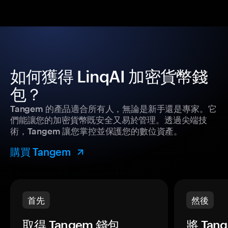
如何獲得 LinqAI 加密貨幣錢
包？
Tangem 的產品適合所有人，無論是新手還是專家。它
們能讓您的加密貨幣既安全又易於管理。透過尖端技
術，Tangem 讓您掌控並保護您的數位資產。
購買 Tangem
首先
然後
取得 Tangem 錢包。
將 Ta