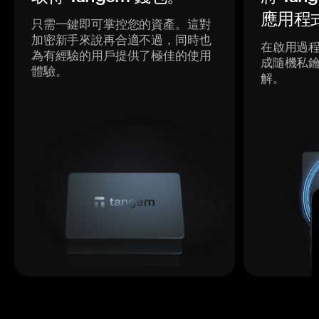
應用程
只需一鍵即可掌控您的資產。這對
加密新手來說再合適不過，同時也
在啟用過
為有經驗的用戶提供了極佳的使用
成隨機私
體驗。
解。