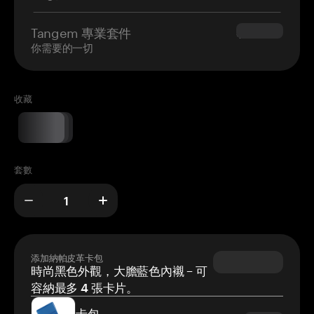
Tangem 專業套件
$180.00
你需要的一切
收藏
套數
添加納帕皮革卡包
時尚黑色外觀，大膽藍色內襯 – 可
容納最多 4 張卡片。
卡包