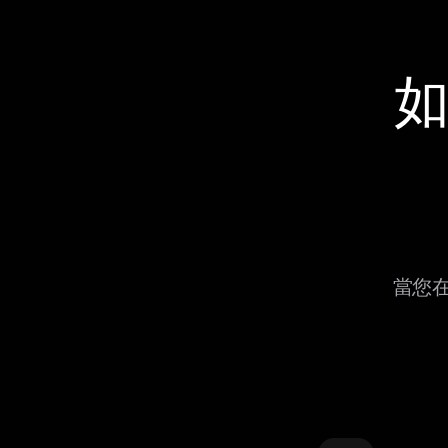
如
當您在 