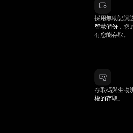
採用無助記詞
智慧備份
，您
有您能存取。
存取碼與生物
權的存取
。