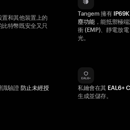
Tangem 擁有
IP6
設置和其他裝置上的
塵功能
，能抵禦極端
的比特幣既安全又只
衝 (EMP)、靜電放電 (
光。
辨識驗證
防止未經授
私鑰會在其
EAL6+
生成並儲存。