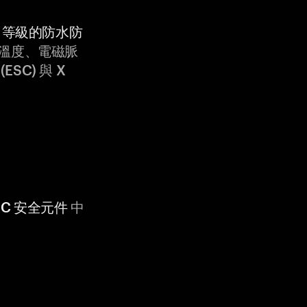
9K 等級的防水防
溫度、電磁脈
ESC) 與 X
 CC 安全元件
中