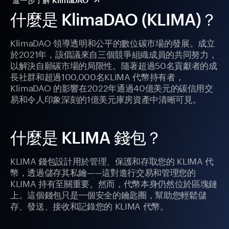
進一步了解 KlimaDAO
什麼是 KlimaDAO (KLIMA)？
KlimaDAO 領導透明和公平的數位碳市場的發展。成立
於2021年，該倡議來自三個競爭組織成員的共同努力，
以解決自願碳市場的局限性。隨著超過50名貢獻者的成
長社群和超過100,000名KLIMA 代幣持有者，
KlimaDAO 的影響在2022年通過40億美元的碳信用交
易和令人印象深刻的1億美元庫房資產中清晰可見。
什麼是 KLIMA 錢包？
KLIMA 錢包設計用於管理、保護和存取您的 KLIMA 代
幣，透過儲存其私鑰——這對進行交易和管理您的
KLIMA 持有至關重要。然而，代幣本身仍然位於區塊鏈
上。這個錢包只是一個安全的鑰匙圈，幫助您輕鬆儲
存、發送、接收和記錄您的 KLIMA 代幣。