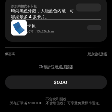
添加納帕皮革卡包
時尚黑色外觀，大膽藍色內襯 – 可
容納最多 4 張卡片。
卡包
尺寸：10x7.5x1cm
優惠碼
我有促銷代碼
選擇國家
預計送達
$0.00
不含稅和關稅
所有訂單滿 $100.00（不含增值稅）可享受免費標準運送。