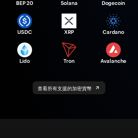
BEP 20
Solana
Dogecoin
USDC
XRP
Cardano
Lido
Tron
Avalanche
查看所有支援的加密貨幣