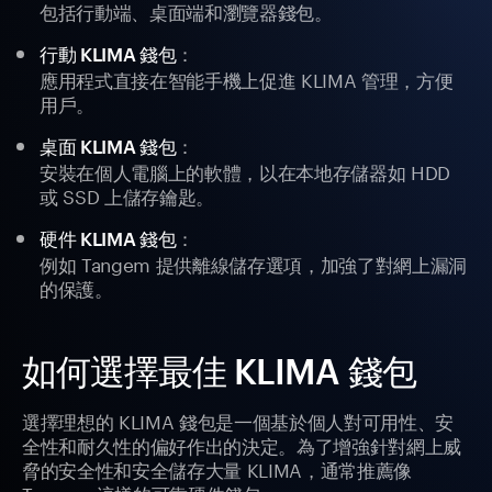
包括行動端、桌面端和瀏覽器錢包。
：
行動 KLIMA 錢包
應用程式直接在智能手機上促進 KLIMA 管理，方便
用戶。
：
桌面 KLIMA 錢包
安裝在個人電腦上的軟體，以在本地存儲器如 HDD
或 SSD 上儲存鑰匙。
：
硬件 KLIMA 錢包
例如 Tangem 提供離線儲存選項，加強了對網上漏洞
的保護。
如何選擇最佳 KLIMA 錢包
選擇理想的 KLIMA 錢包是一個基於個人對可用性、安
全性和耐久性的偏好作出的決定。為了增強針對網上威
脅的安全性和安全儲存大量 KLIMA，通常推薦像