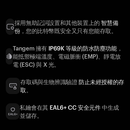
採用無助記詞設置和其他裝置上的
智慧備
份
，您的比特幣既安全又只有您能存取。
Tangem 擁有
IP69K 等級的防水防塵功能
，
能抵禦極端溫度、電磁脈衝 (EMP)、靜電放
電 (ESC) 與 X 光。
存取碼與生物辨識驗證
防止未經授權的存
取
。
私鑰會在其
EAL6+ CC 安全元件
中生成
並儲存。