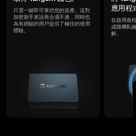
應用程
只需一鍵即可掌控您的資產。這對
加密新手來說再合適不過，同時也
在啟用過
為有經驗的用戶提供了極佳的使用
成隨機私
體驗。
解。