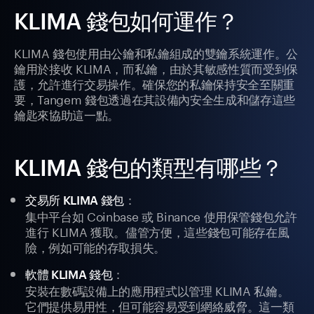
KLIMA 錢包如何運作？
KLIMA 錢包使用由公鑰和私鑰組成的雙鑰系統運作。公
鑰用於接收 KLIMA，而私鑰，由於其敏感性質而受到保
護，允許進行交易操作。確保您的私鑰保持安全至關重
要，Tangem 錢包透過在其設備內安全生成和儲存這些
鑰匙來協助這一點。
KLIMA 錢包的類型有哪些？
：
交易所 KLIMA 錢包
集中平台如 Coinbase 或 Binance 使用保管錢包允許
進行 KLIMA 獲取。儘管方便，這些錢包可能存在風
險，例如可能的存取損失。
：
軟體 KLIMA 錢包
安裝在數碼設備上的應用程式以管理 KLIMA 私鑰。
它們提供易用性，但可能容易受到網絡威脅。這一類