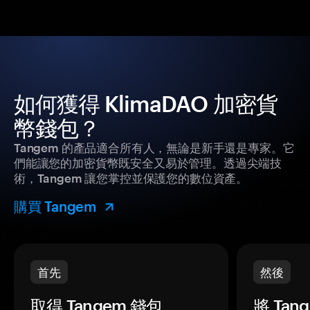
如何獲得 KlimaDAO 加密貨
幣錢包？
Tangem 的產品適合所有人，無論是新手還是專家。它
們能讓您的加密貨幣既安全又易於管理。透過尖端技
術，Tangem 讓您掌控並保護您的數位資產。
購買 Tangem
首先
然後
取得 Tangem 錢包。
將 Ta