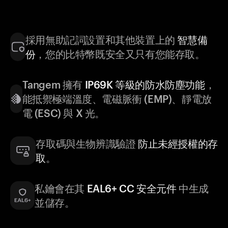
採用無助記詞設置和其他裝置上的
智慧備
份
，您的比特幣既安全又只有您能存取。
Tangem 擁有
IP69K 等級的防水防塵功能
，
能抵禦極端溫度、電磁脈衝 (EMP)、靜電放
電 (ESC) 與 X 光。
存取碼與生物辨識驗證
防止未經授權的存
取
。
私鑰會在其
EAL6+ CC 安全元件
中生成
並儲存。