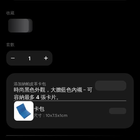
收藏
套數
添加納帕皮革卡包
時尚黑色外觀，大膽藍色內襯 – 可
容納最多 4 張卡片。
卡包
尺寸：10x7.5x1cm