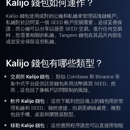
Kalijo 錢包如何運作？
Kalijo 錢包使用成對的公鑰和私鑰來管理區塊鏈帳戶。
私鑰對於訪問某一個 SEED 帳戶至關重要，必須妥善保
護，而公鑰可以分享以接受 SEED 交易。進行任何交易
時，您需要相關的私鑰。Tangem 錢包在其晶片內部生
成並安全保留這些私鑰。
Kalijo 錢包有哪些類型？
： 類似 Coinbase 和 Binance 等
交易所 Kalijo 錢包
集中式平台提供託管錢包來用法幣購買 SEED。然
而，這包括了像帳戶訪問限制的風險。
： 這些下載到您設備上的錢包用於管
軟件 Kalijo 錢包
理私鑰和 SEED。雖然便捷，但易受網絡威脅。種類
包括手機、桌面和瀏覽器類型。
： 這些應用程序讓您可以直接用智能
移動 Kalijo 錢包