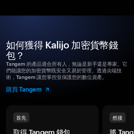
如何獲得 Kalijo 加密貨幣錢
包？
Tangem 的產品適合所有人，無論是新手還是專家。它
們能讓您的加密貨幣既安全又易於管理。透過尖端技
術，Tangem 讓您掌控並保護您的數位資產。
購買 Tangem
首先
然後
取得 Tangem 錢包。
將 Ta