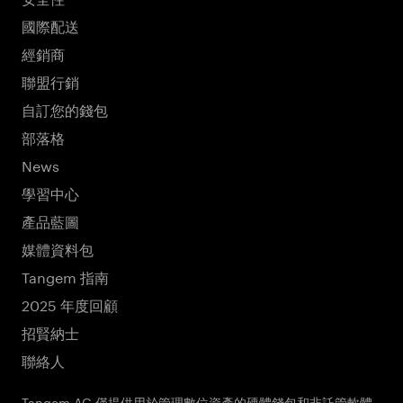
國際配送
經銷商
聯盟行銷
自訂您的錢包
部落格
News
學習中心
產品藍圖
媒體資料包
Tangem 指南
2025 年度回顧
招賢納士
聯絡人
Tangem AG 僅提供用於管理數位資產的硬體錢包和非託管軟體