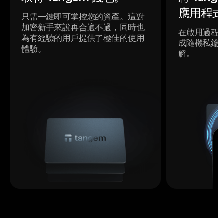
應用程
只需一鍵即可掌控您的資產。這對
加密新手來說再合適不過，同時也
在啟用過
為有經驗的用戶提供了極佳的使用
成隨機私
體驗。
解。